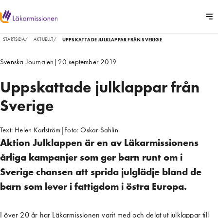
STARTSIDA
/
AKTUELLT
/
UPPSKATTADE JULKLAPPAR FRÅN SVERIGE
Svenska Journalen
|
20 september 2019
Uppskattade julklappar från
Sverige
Text:
Helen Karlström
|
Foto:
Oskar Sahlin
Aktion Julklappen är en av Läkarmissionens
årliga kampanjer som ger barn runt om i
Sverige chansen att sprida julglädje bland de
barn som lever i fattigdom i östra Europa.
I över 20 år har Läkarmissionen varit med och delat ut julklappar till