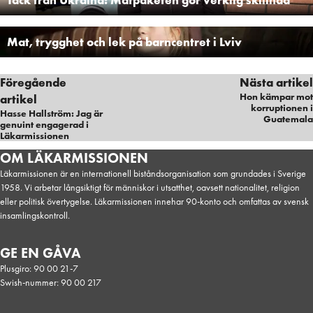
Tack från Ukraina: Matpaketen gör verklig skillnad
Mat, trygghet och lek på barncentret i Lviv
Föregående
Nästa artikel
Hon kämpar mot
artikel
korruptionen i
Hasse Hallström: Jag är
Guatemala
genuint engagerad i
Läkarmissionen
Ukraina, Reportage
OM LÄKARMISSIONEN
Läkarmissionen är en internationell biståndsorganisation som grundades i Sverige
1958. Vi arbetar långsiktigt för människor i utsatthet, oavsett nationalitet, religion
eller politisk övertygelse. Läkarmissionen innehar 90-konto och omfattas av svensk
insamlingskontroll.
GE EN GÅVA
Plusgiro: 90 00 21-7
Swish-nummer: 90 00 217