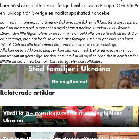
barn på skolor, sjukhus och i fattiga familjer i östra Europa. Och här är
en julklapp från Sverige en väldigt uppskattad händelse!
Bor med sin mamma. Julia är en av flickorna som fick en julklapp förra året. Hon bor
med sin mamma och mormor i en mycket fattig stadsdel i staden Lviv i Ukraina.
Läxor. I den lilla lägenhetens enda rum ryms en bokhylla, en soffa och ett bord. Det
är jättetrångt, men här både sover och äter familjen. Och här gör Julia sina läxor.
Trångt. Och det lilla badrummet fungerar även som kök och tvättstuga.
Alla kan delta. I Aktion Julklappen kan alla vara med. Det är ett roligt, enkelt och
konkret sätt att göra något för dem som inte har så mycket. Men det är också ett fint
tillfälle att prata med barn om barns rättigheter och solidaritet.
Stöd familjer i Ukraina
Ge en gåva nu!
Relaterade artiklar
Vård i krig – svensk sjukvårdsutrustning hjälper
Ukraina