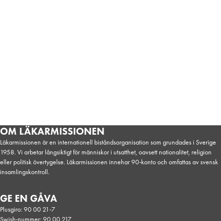
Ukraina, Mat
OM LÄKARMISSIONEN
Läkarmissionen är en internationell biståndsorganisation som grundades i Sverige
1958. Vi arbetar långsiktigt för människor i utsatthet, oavsett nationalitet, religion
eller politisk övertygelse. Läkarmissionen innehar 90-konto och omfattas av svensk
insamlingskontroll.
GE EN GÅVA
Plusgiro: 90 00 21-7
Swish-nummer: 90 00 217