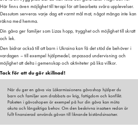
Här finns även möjlighet till terapi för att bearbeta svåra upplevelser.
Dessutom serveras varje dag ett varmt mål mat, något många inte kan
räkna med hemma.
Din gåva ger familjer som Lizas hopp, trygghet och möjlighet till skratt
och lek.
Den bidrar också till att barn i Ukraina kan få det stöd de behöver i
vardagen – till exempel hjälpmedel, anpassad undervisning och
möjlighet att delta i gemenskap och aktiviteter på lika villkor.
Tack för att du gör skillnad!
När du ger en gåva via Läkarmissionens gåvoshop hjälper du
barn och familjer som drabbats av krig, fattigdom och konflikt.
Paketen i gåvoshopen är exempel på hur din gåva kan möta
akuta och långsiktiga behov. Om den beskrivna insatsen redan är
fullt finansierad används gåvan till liknande biståndsinsatser.