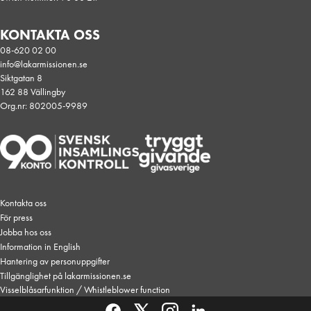
KONTAKTA OSS
08-620 02 00
info@lakarmissionen.se
Siktgatan 8
162 88 Vällingby
Org.nr: 802005-9989
Kontakta oss
För press
Jobba hos oss
Information in English
Stöd familjer i Ukraina
0
Hantering av personuppgifter
Privatperson
Företag
Tillgänglighet på lakarmissionen.se
Populäraste valet
Visselblåsarfunktion / Whistleblower function
150
kr
300
kr
600
kr