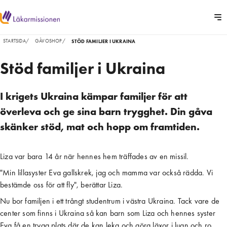
STARTSIDA
/
GÅVOSHOP
/
STÖD FAMILJER I UKRAINA
Stöd familjer i Ukraina
I krigets Ukraina kämpar familjer för att
överleva och ge sina barn trygghet. Din gåva
skänker stöd, mat och hopp om framtiden.
Liza var bara 14 år när hennes hem träffades av en missil.
"Min lillasyster Eva gallskrek, jag och mamma var också rädda. Vi
bestämde oss för att fly", berättar Liza.
Nu bor familjen i ett trångt studentrum i västra Ukraina. Tack vare de
center som finns i Ukraina så kan barn som Liza och hennes syster
Eva få en trygg plats där de kan leka och göra läxor i lugn och ro.