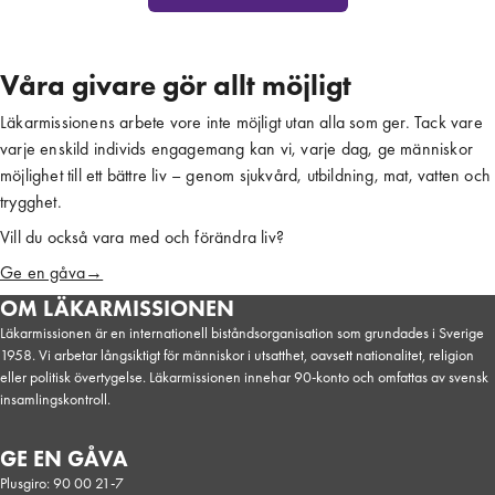
Våra givare gör allt möjligt
Läkarmissionens arbete vore inte möjligt utan alla som ger. Tack vare
varje enskild individs engagemang kan vi, varje dag, ge människor
möjlighet till ett bättre liv – genom sjukvård, utbildning, mat, vatten och
trygghet.
Vill du också vara med och förändra liv?
Ge en gåva→
OM LÄKARMISSIONEN
Läkarmissionen är en internationell biståndsorganisation som grundades i Sverige
1958. Vi arbetar långsiktigt för människor i utsatthet, oavsett nationalitet, religion
eller politisk övertygelse. Läkarmissionen innehar 90-konto och omfattas av svensk
insamlingskontroll.
GE EN GÅVA
Plusgiro: 90 00 21-7