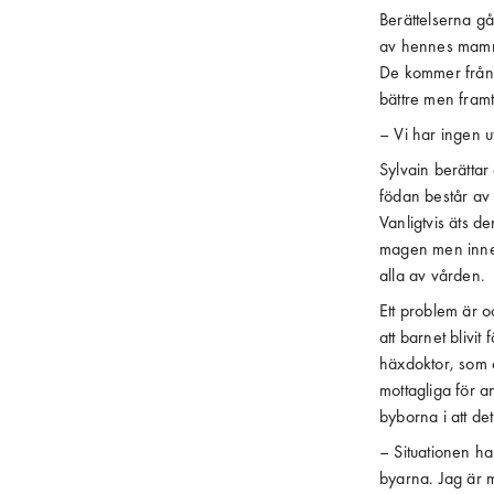
Berättelserna g
av hennes mamma
De kommer från 
bättre men framt
– Vi har ingen u
Sylvain berättar 
födan består av 
Vanligtvis äts d
magen men inneh
alla av vården.
Ett problem är oc
att barnet blivit
häxdoktor, som o
mottagliga för a
byborna i att d
– Situationen ha
byarna. Jag är m