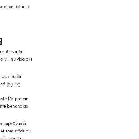
set om att inte
g
om är två år.
vill nu visa oss
p och huden
 så jag tog
nte får protein
 inte behandlas
 en uppsökande
met som stöds av
ndlingen tar