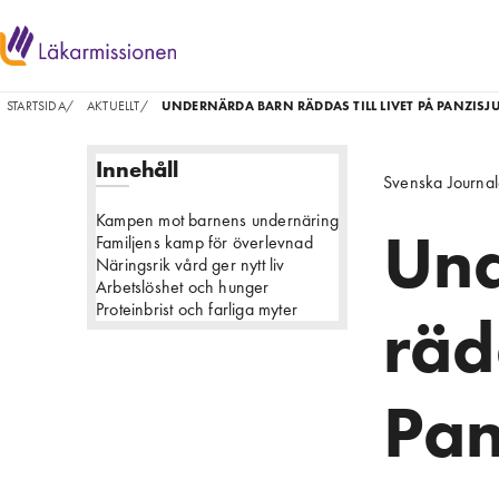
STARTSIDA
/
AKTUELLT
/
UNDERNÄRDA BARN RÄDDAS TILL LIVET PÅ PANZISJ
Innehåll
Svenska Journa
Kampen mot barnens undernäring
Und
Familjens kamp för överlevnad
Näringsrik vård ger nytt liv
Arbetslöshet och hunger
Proteinbrist och farliga myter
räd
Pan