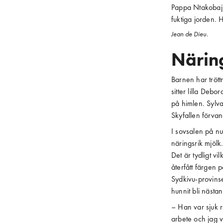
Pappa Ntakobaji
fuktiga jorden. H
Jean de Dieu.
Näring
Barnen har tröttn
sitter lilla Debo
på himlen. Sylvai
Skyfallen förvan
I sovsalen på nu
näringsrik mjöl
Det är tydligt v
återfått färgen 
Sydkivu-provinse
hunnit bli nästan 
– Han var sjuk 
arbete och jag v