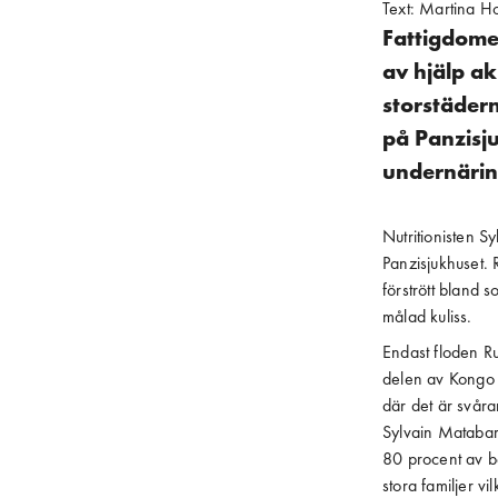
Text:
Martina H
Fattigdome
av hjälp ak
storstädern
på Panzisj
undernärin
Nutritionisten S
Panzisjukhuset.
förstrött bland
målad kuliss.
Endast floden R
delen av Kongo h
där det är svåra
Sylvain Matabar
80 procent av be
stora familjer vil