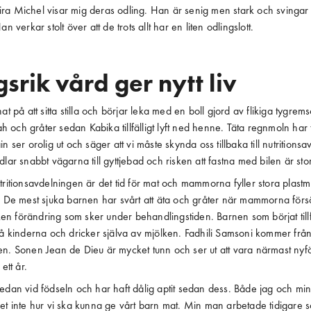
ra Michel visar mig deras odling. Han är senig men stark och svingar
an verkar stolt över att de trots allt har en liten odlingslott.
srik vård ger nytt liv
at på att sitta stilla och börjar leka med en boll gjord av flikiga tygre
rah och gråter sedan Kabika tillfälligt lyft ned henne. Täta regnmoln har
n ser orolig ut och säger att vi måste skynda oss tillbaka till nutritions
dlar snabbt vägarna till gyttjebad och risken att fastna med bilen är stor
tritionsavdelningen är det tid för mat och mammorna fyller stora plas
k. De mest sjuka barnen har svårt att äta och gråter när mammorna för
ilken förändring som sker under behandlingstiden. Barnen som börjat till
på kinderna och dricker själva av mjölken. Fadhili Samsoni kommer från
n. Sonen Jean de Dieu är mycket tunn och ser ut att vara närmast nyfö
ett år.
redan vid födseln och har haft dålig aptit sedan dess. Både jag och m
et inte hur vi ska kunna ge vårt barn mat. Min man arbetade tidigare s