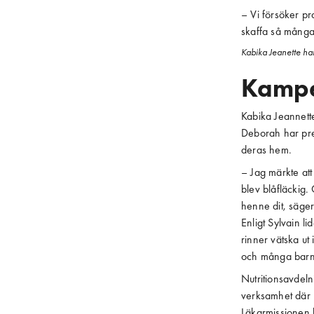
– Vi försöker pr
skaffa så många 
Kabika Jeanette har
Kampe
Kabika Jeannette
Deborah har pre
deras hem.
– Jag märkte at
blev blåfläckig.
henne dit, säge
Enligt Sylvain l
rinner vätska ut 
och många barn s
Nutritionsavdel
verksamhet där 
Läkarmissionen b