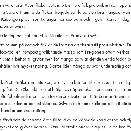
år i varandra. Även flickan Julienne Bisimwa fick proteinbrist som up
 Velare Nsimire då flickan började samla på sig stora mängder väts
Kabungo i provinsen Katanga, har sex barn och ingen inkomst. I dag 
iden är oviss.
tbildning och saknar jobb. Situationen är mycket svår.
att bristen på kött och fisk är de främsta orsakerna till proteinbristen. 
foo-foo, en kompakt grötliknande massa som i regionen ofta tillverkas
en som tillbehör till grytor men för många barn är det den enda födan de
åller inte mycket näring. Därför lider många av svår undernäring och 
kså att föräldrarna inte kan, eller vill ta barnen till sjukhuset. En vanlig
 förgiftat. De söker då i stället hjälp hos någon lokal medicinman eller e
fta felbehandlar dem och förvärrar situationen. När barnen är undernä
ndra sjukdomar och infektioner. Sylvain och hans kollegor gör sitt bästa 
et handlar om undernäring.
r förvärrats de senaste åren till följd av de väpnade konflikterna och fl
ycket orolig över barnen. Utan Läkarmissionens hjälp skulle de inte ö