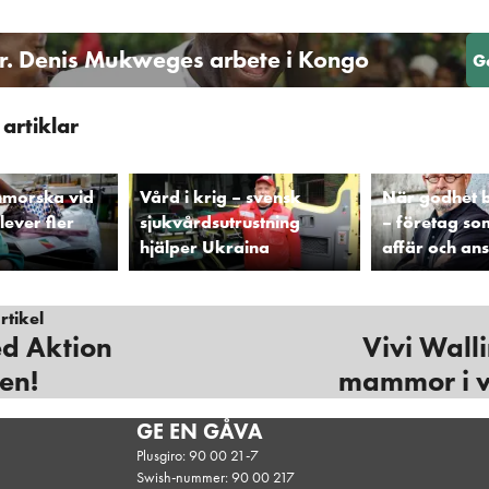
 Dr. Denis Mukweges arbete i Kongo
G
artiklar
nmorska vid
Vård i krig – svensk
När godhet b
lever fler
sjukvårdsutrustning
– företag so
hjälper Ukraina
affär och an
tikel
d Aktion
Vivi Walli
en!
mammor i 
GE EN GÅVA
Plusgiro: 90 00 21-7
Swish-nummer: 90 00 217