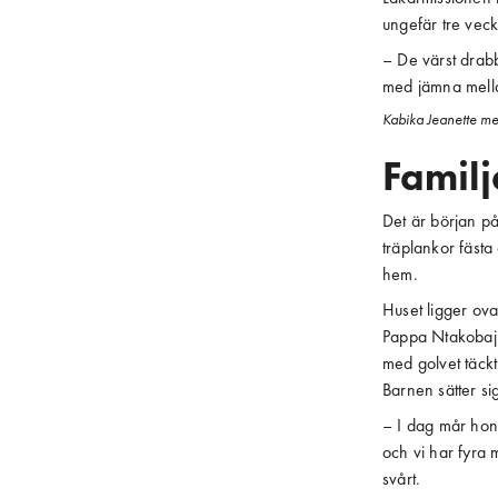
ungefär tre veck
– De värst drabb
med jämna mella
Kabika Jeanette me
Famil
Det är början på
träplankor fästa
hem.
Huset ligger ov
Pappa Ntakobajir
med golvet täckt
Barnen sätter si
– I dag mår hon 
och vi har fyra m
svårt.