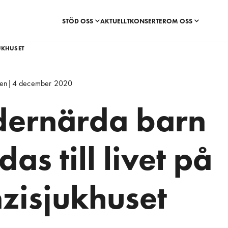
STÖD OSS
AKTUELLT
KONSERTER
OM OSS
UKHUSET
len
|
4 december 2020
ernärda barn
das till livet på
zisjukhuset