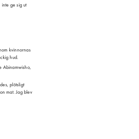
inte ge sig ut
genom kvinnornas
äckig hud.
ine Abinamwisho,
es, plötsligt
on mat. Jag blev