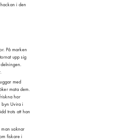
 hackan i den
msor. På marken
 tornat upp sig
avdelningen.
.
tmuggar med
söker mata dem.
friskna har
 byn Uvira i
dd trots att han
in man saknar
om fiskare i