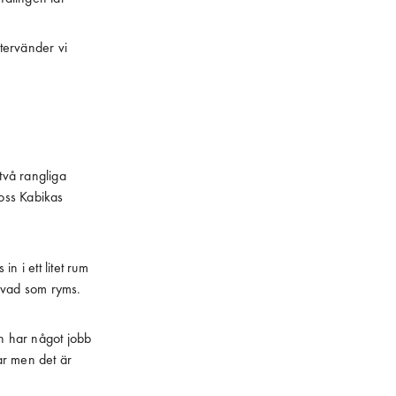
återvänder vi
två rangliga
 oss Kabikas
 i ett litet rum
r vad som ryms.
an har något jobb
gar men det är