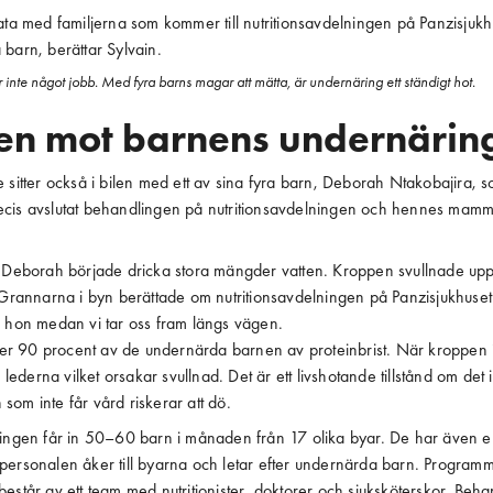
ata med familjerna som kommer till nutritionsavdelningen på Panzisjukhu
barn, berättar Sylvain.
 inte något jobb. Med fyra barns magar att mätta, är undernäring ett ständigt hot.
n mot barnens undernärin
 sitter också i bilen med ett av sina fyra barn, Deborah Ntakobajira, s
cis avslutat behandlingen på nutritionsavdelningen och hennes mamma 
t Deborah började dricka stora mängder vatten. Kroppen svullnade up
 Grannarna i byn berättade om nutritionsavdelningen på Panzisjukhuset
r hon medan vi tar oss fram längs vägen.
ider 90 procent av de undernärda barnen av proteinbrist. När kroppen i
i lederna vilket orsakar svullnad. Det är ett livshotande tillstånd om det
om inte får vård riskerar att dö.
ningen får in 50–60 barn i månaden från 17 olika byar. De har även
personalen åker till byarna och letar efter undernärda barn. Program
estår av ett team med nutritionister, doktorer och sjuksköterskor. Beha