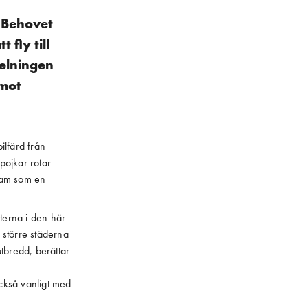
 Behovet
fly till
delningen
 mot
ilfärd från
pojkar rotar
ram som en
terna i den här
 större städerna
utbredd, berättar
också vanligt med