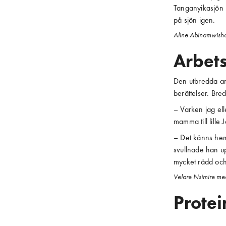
Tanganyikasjön m
på sjön igen.
Aline Abinamwisho
Arbets
Den utbredda ar
berättelser. Bred
– Varken jag el
mamma till lille 
– Det känns hems
svullnade han u
mycket rädd och 
Velare Nsimire med
Protei