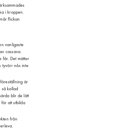
pmärksammades
ka i kroppen.
mår flickan
Den vanligaste
 av cassava.
 får. Det mättar
tyvärr nås inte
 föreställning är
n så kallad
rda blir de lätt
för att utbilda
ykten från
verleva.