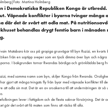
olmberg
Foto:
Martina Holmberg
|
n i Demokratiska Republiken Kongo är utbredd.
ut. Väpnade konflikter i byarna tvingar många att 
a där det är svårt att odla mat. På nutritions­av
ukhuset behandlas drygt femtio barn i månaden
g.
ylvain Matabaro kör oss på gropiga grusvägar till byn Ruzizi, en kvarts b
 Röken från en soptipp sveper som en tjock dimma över byn och några 
 soporna. I bakgrunden tornar Rwandas bördiga och grönklädda berg f
uzizi, med samma namn som byn, skiljer Kongo från Rwanda. Orolighe
ar gjort att många tvingats fly från byar med väpnade konflikter till de
re att odla sin mat. Det är en av orsakerna till att undernäringen är så 
o.
folkningen lever i fattigdom och de flesta saknar försörjning. Det är 
ket gör det svårt att få maten som finns att räcka till alla.