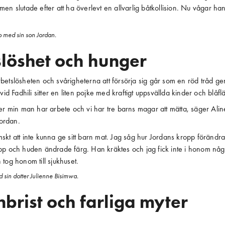
en slutade efter att ha överlevt en allvarlig båtkollision. Nu vågar han 
 med sin son Jordan.
löshet och hunger
betslösheten och svårigheterna att försörja sig går som en röd tråd 
vid Fadhili sitter en liten pojke med kraftigt uppsvällda kinder och blåfl
ler min man har arbete och vi har tre barns magar att mätta, säger Al
Jordan.
kt att inte kunna ge sitt barn mat. Jag såg hur Jordans kropp förändrad
pp och huden ändrade färg. Han kräktes och jag fick inte i honom någ
tog honom till sjukhuset.
 sin dotter Julienne Bisimwa.
nbrist och farliga myter