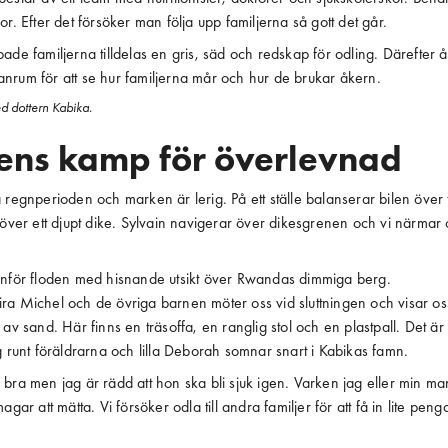
or. Efter det försöker man följa upp familjerna så gott det går.
ade familjerna tilldelas en gris, säd och redskap för odling. Därefter 
nrum för att se hur familjerna mår och hur de brukar åkern.
d dottern Kabika.
jens kamp för överlevnad
 regnperioden och marken är lerig. På ett ställe balanserar bilen över 
 över ett djupt dike. Sylvain navigerar över dikesgrenen och vi närmar
anför floden med hisnande utsikt över Rwandas dimmiga berg.
a Michel och de övriga barnen möter oss vid sluttningen och visar oss in
 av sand. Här finns en träsoffa, en ranglig stol och en plastpall. Det ä
g runt föräldrarna och lilla Deborah somnar snart i Kabikas famn.
bra men jag är rädd att hon ska bli sjuk igen. Varken jag eller min m
agar att mätta. Vi försöker odla till andra familjer för att få in lite pen