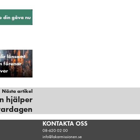
e din gåva nu
lir lönsamt
m förenar
svar
Nästa artikel
n hjälper
vardagen
KONTAKTA OSS
08-620 02 00
info@lakarmissionen.se