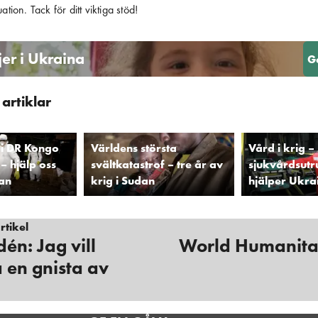
ation. Tack för ditt viktiga stöd!
jer i Ukraina
G
artiklar
 i DR Kongo
Världens största
Vård i krig –
– hjälp oss
svältkatastrof – tre år av
sjukvårdsutr
tan
krig i Sudan
hjälper Ukra
tikel
én: Jag vill
World Humanita
 en gnista av