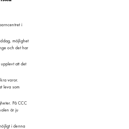
barncentret i
iddag, möjlighet
änge och det har
upplevt att det
kra varor.
at leva som
igheter. På CCC
alen är ju
öjligt i denna