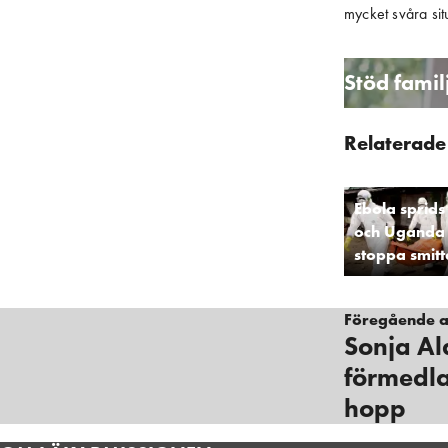
mycket svåra situ
Stöd famil
Relaterade 
Ebola sprids
och Uganda 
stoppa smit
Föregående ar
Sonja Ald
förmedla
hopp