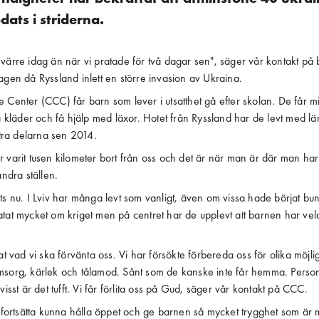
dats i striderna.
värre idag än när vi pratade för två dagar sen", säger vår kontakt på 
agen då Ryssland inlett en större invasion av Ukraina.
 Center (CCC) får barn som lever i utsatthet gå efter skolan. De får m
ta kläder och få hjälp med läxor. Hotet från Ryssland har de levt med l
östra delarna sen 2014.
 varit tusen kilometer bort från oss och det är när man är där man har 
andra ställen.
ts nu. I Lviv har många levt som vanligt, även om vissa hade börjat bun
tat mycket om kriget men på centret har de upplevt att barnen har vel
tat vad vi ska förvänta oss. Vi har försökte förbereda oss för olika möjl
msorg, kärlek och tålamod. Sånt som de kanske inte får hemma. Person
visst är det tufft. Vi får förlita oss på Gud, säger vår kontakt på CCC.
t fortsätta kunna hålla öppet och ge barnen så mycket trygghet som är m