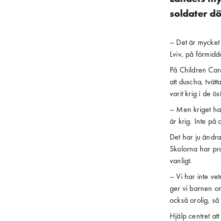
soldater dö
– Det är mycket 
Lviv, på förmidd
På Children Care
att duscha, tvät
varit krig i de 
– Men kriget har
är krig. Inte på 
Det har ju ändra
Skolorna har pra
vanligt.
– Vi har inte ve
ger vi barnen o
också orolig, så 
Hjälp centret at