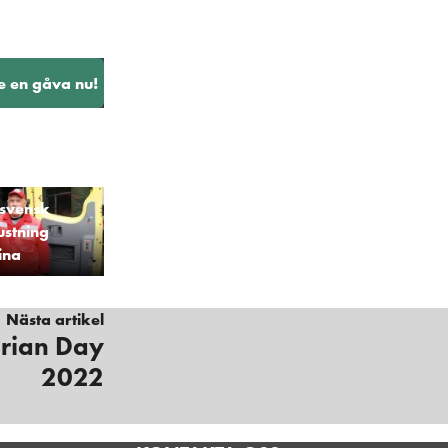
e en gåva nu!
 svensk
ustning
ina
Nästa artikel
rian Day
2022