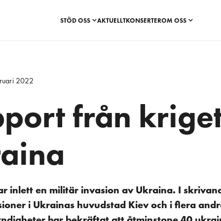
STÖD OSS
AKTUELLT
KONSERTER
OM OSS
ruari 2022
port från kriget
aina
r inlett en militär invasion av Ukraina. I skriva
ioner i Ukrainas huvudstad Kiev och i flera andr
ndigheter har bekräftat att åtminstone 40 ukra