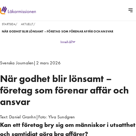
STARTSIDA
/
AKTUELLT
/
NÄR GODHET BLIR LÖNSAMT – FÖRETAG SOM FÖRENAR AFFÄR OCH ANSVAR
Innehåll
Svenska Journalen
|
2 mars 2026
När godhet blir lönsamt –
företag som förenar affär och
ansvar
Text:
Daniel Granhn
|
Foto:
Ylva Sundgren
Kan ett företag bry sig om människor i utsatthet
och samtidigt göra bra affärer?