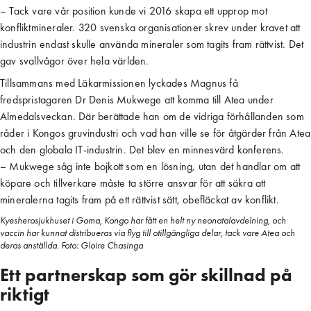
– Tack vare vår position kunde vi 2016 skapa ett upprop mot
konfliktmineraler. 320 svenska organisationer skrev under kravet att
industrin endast skulle använda mineraler som tagits fram rättvist. Det
gav svallvågor över hela världen.
Tillsammans med Läkarmissionen lyckades Magnus få
fredspristagaren Dr Denis Mukwege att komma till Atea under
Almedalsveckan. Där berättade han om de vidriga förhållanden som
råder i Kongos gruvindustri och vad han ville se för åtgärder från Atea
och den globala IT-industrin. Det blev en minnesvärd konferens.
– Mukwege såg inte bojkott som en lösning, utan det handlar om att
köpare och tillverkare måste ta större ansvar för att säkra att
mineralerna tagits fram på ett rättvist sätt, obefläckat av konflikt.
Kyesherosjukhuset i Goma, Kongo har fått en helt ny neonatalavdelning, och
vaccin har kunnat distribueras via flyg till otillgängliga delar, tack vare Atea och
deras anställda. Foto: Gloire Chasinga
Ett partnerskap som gör skillnad på
riktigt