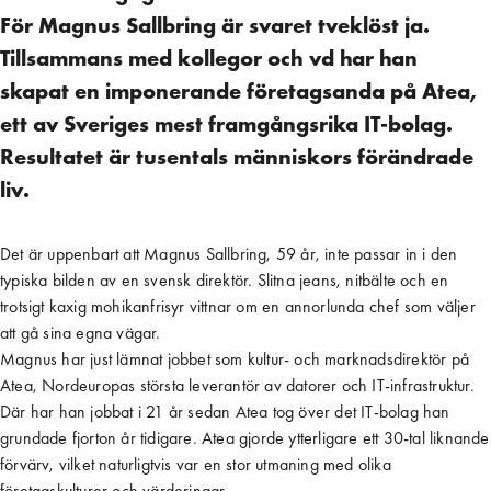
För Magnus Sallbring är svaret tveklöst ja.
Tillsammans med kollegor och vd har han
skapat en imponerande företagsanda på Atea,
ett av Sveriges mest framgångsrika IT-bolag.
Resultatet är tusentals människors förändrade
liv.
Det är uppenbart att Magnus Sallbring, 59 år, inte passar in i den
typiska bilden av en svensk direktör. Slitna jeans, nitbälte och en
trotsigt kaxig mohikanfrisyr vittnar om en annorlunda chef som väljer
att gå sina egna vägar.
Magnus har just lämnat jobbet som kultur- och marknadsdirektör på
Atea, Nordeuropas största leverantör av datorer och IT-infrastruktur.
Där har han jobbat i 21 år sedan Atea tog över det IT-bolag han
grundade fjorton år tidigare. Atea gjorde ytterligare ett 30-tal liknande
förvärv, vilket naturligtvis var en stor utmaning med olika
företagskulturer och värderingar.