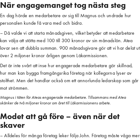
När engagemanget tog nästa steg
En dag hörde en medarbetare av sig till Magnus och undrade hur
personalen kunde få vara med och bidra.
– Då valde vi att starta månadsgiven, vilket betyder att medarbetare
kan välja att stötta med 100 till 300 kronor av sin månadslön. Atea
lovar sen att dubbla summan. 900 månadsgivare gör att vi har delat ut
över 2 miljoner kronor årligen genom Läkarmissionen.
Det är inte svårt att inse hur engagerade medarbetare gör skillnad,
hur man kan bygga framgångsrika företag när kollegorna lyser av
stolthet. Men det handlar också om ett annorlunda ledarskap som går
mot strömmen.
Magnus i täten för Ateas engagerade medarbetare. Tillsammans med Atea
skänker de två miljoner kronor om året till Läkarmissionens arbete.
Modet att gå före – även när det
skaver
– Alldeles för många företag leker följa John. Företag måste våga mer