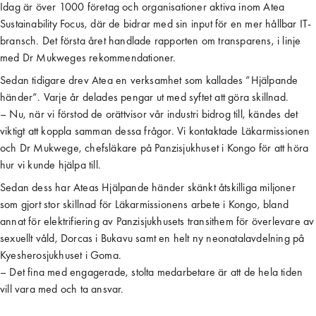
Idag är över 1000 företag och organisationer aktiva inom Atea
Sustainability Focus, där de bidrar med sin input för en mer hållbar IT-
bransch. Det första året handlade rapporten om transparens, i linje
med Dr Mukweges rekommendationer.
Sedan tidigare drev Atea en verksamhet som kallades ”Hjälpande
händer”. Varje år delades pengar ut med syftet att göra skillnad.
– Nu, när vi förstod de orättvisor vår industri bidrog till, kändes det
viktigt att koppla samman dessa frågor. Vi kontaktade Läkarmissionen
och Dr Mukwege, chefsläkare på Panzisjukhuset i Kongo för att höra
hur vi kunde hjälpa till.
Sedan dess har Ateas Hjälpande händer skänkt åtskilliga miljoner
som gjort stor skillnad för Läkarmissionens arbete i Kongo, bland
annat för elektrifiering av Panzisjukhusets transithem för överlevare av
sexuellt våld, Dorcas i Bukavu samt en helt ny neonatalavdelning på
Kyesherosjukhuset i Goma.
– Det fina med engagerade, stolta medarbetare är att de hela tiden
vill vara med och ta ansvar.