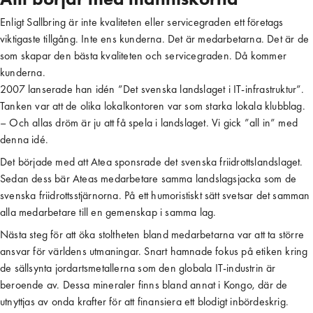
Enligt Sallbring är inte kvaliteten eller servicegraden ett företags
viktigaste tillgång. Inte ens kunderna. Det är medarbetarna. Det är de
som skapar den bästa kvaliteten och servicegraden. Då kommer
kunderna.
2007 lanserade han idén ”Det svenska landslaget i IT-infrastruktur”.
Tanken var att de olika lokalkontoren var som starka lokala klubblag.
– Och allas dröm är ju att få spela i landslaget. Vi gick ”all in” med
denna idé.
Det började med att Atea sponsrade det svenska friidrottslandslaget.
Sedan dess bär Ateas medarbetare samma landslagsjacka som de
svenska friidrottsstjärnorna. På ett humoristiskt sätt svetsar det samman
alla medarbetare till en gemenskap i samma lag.
Nästa steg för att öka stoltheten bland medarbetarna var att ta större
ansvar för världens utmaningar. Snart hamnade fokus på etiken kring
de sällsynta jordartsmetallerna som den globala IT-industrin är
beroende av. Dessa mineraler finns bland annat i Kongo, där de
utnyttjas av onda krafter för att finansiera ett blodigt inbördeskrig.