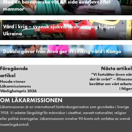
Med en barnmorska vid sin sida överlever fler
mammor
Vård i krig – svensk sjukvårdsutrustning hjälper
Ukraina
Dubbla gåvor från Atea ger livsviktig vård i Kongo
Föregående
Nästa artikel
”Vi fortsätter även när
artikel
det är svårt” – Illiassou
Houda vinner
berättar om vårt arbete
Läkarmissionens
i Niger
Vänlighetspris 2026
Företag, Hälsa
OM LÄKARMISSIONEN
Läkarmissionen är en internationell biståndsorganisation som grundades i Sverige
1958. Vi arbetar långsiktigt för människor i utsatthet, oavsett nationalitet, religion
eller politisk övertygelse. Läkarmissionen innehar 90-konto och omfattas av svensk
insamlingskontroll.