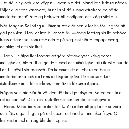
– ta ställning och visa vägen – även om det ibland kan irritera någon.
Följer alla efter varandra, hur ska vi då kunna attrahera de bästa
medarbetarna? Företag behöver bli modigare och våga sticka ut.
När Magnus Sallbring nu lämnar Atea är han alldeles för ung för att
gå i pension. Han lär inte bli arbetslös. Många företag skulle behöva
hans erfarenhet som reseledare på väg mot större engagemang,
delaktighet och stolthet.
– Jag vill hjälpa fler företag att göra rätt analyser kring deras
möjligheter, bidra till att ge dem mod och uthållighet att utforska hur de
kan bli bäst i sin bransch. Då kommer de attrahera de bästa
medarbetarna och då finns det ingen gräns för vad som kan
åstadkommas – för världen, men även för sina ägare.
Frågan som återstår är väl den där kaxiga frisyren. Borde den inte
rakas bort nu? Den kan ju skrämma bort en del arbetsgivare.
– Haha. Mina barn sa redan för 15 år sedan att jag kommer vara
den första gamlingen på äldreboendet med en mohikanfrisyr. Om
hårväxten håller i sig blir det nog så.