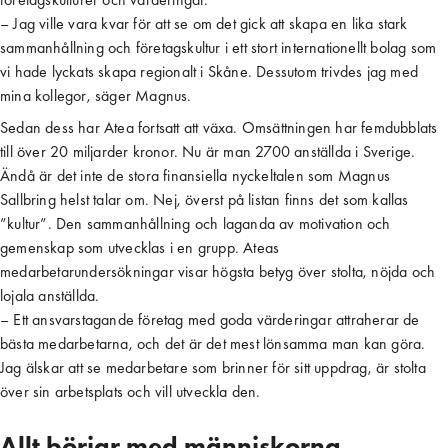
– Jag ville vara kvar för att se om det gick att skapa en lika stark
sammanhållning och företagskultur i ett stort internationellt bolag som
vi hade lyckats skapa regionalt i Skåne. Dessutom trivdes jag med
mina kollegor, säger Magnus.
Sedan dess har Atea fortsatt att växa. Omsättningen har femdubblats
till över 20 miljarder kronor. Nu är man 2700 anställda i Sverige.
Ändå är det inte de stora finansiella nyckeltalen som Magnus
Sallbring helst talar om. Nej, överst på listan finns det som kallas
”kultur”. Den sammanhållning och laganda av motivation och
gemenskap som utvecklas i en grupp. Ateas
medarbetarundersökningar visar högsta betyg över stolta, nöjda och
lojala anställda.
– Ett ansvarstagande företag med goda värderingar attraherar de
bästa medarbetarna, och det är det mest lönsamma man kan göra.
Jag älskar att se medarbetare som brinner för sitt uppdrag, är stolta
över sin arbetsplats och vill utveckla den.
Allt börjar med människorna