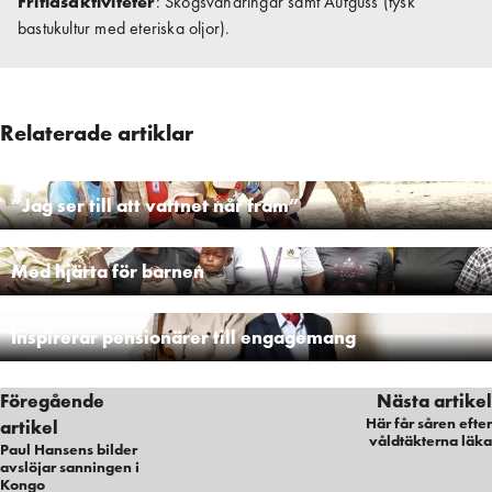
Fritidsaktiviteter
: Skogsvandringar samt Aufguss (tysk
bastukultur med eteriska oljor).
Relaterade artiklar
”Jag ser till att vattnet når fram”
Med hjärta för barnen
Inspirerar pensionärer till engagemang
Föregående
Nästa artikel
Här får såren efter
artikel
våldtäkterna läka
Paul Hansens bilder
avslöjar sanningen i
Kongo