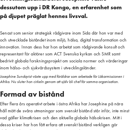
dessutom upp i DR Kongo, en erfarenhet som
på djupet präglat hennes livsval.
Senast som senior strategisk rådgivare inom Sida där hon var med
och utvecklade biståndet inom miljö, hälsa, digital transformation och
innovation. Innan dess har hon arbetat som rådgivande konsult och
representant för aktörer som ACT Svenska kyrkan och SMR samt
bedrivit globala forskningsprojekt om sociala normer och värderingar
inom hälso- och sjukvårdssystem i utvecklingsländer.
Josephine Sundqvist växte upp med föräldrar som arbetade för Läkarmissionen i
Afrika. Nu sluter hon cirkeln genom att själv bli chef för samma organisation.
Formad av bistånd
Efter flera års operativt arbete i östra Afrika har Josephine på nära
håll mött de svåra utmaningar som svenskt bistånd står inför, inte minst
vad gäller klimatkrisen och den aktuella globala hälsokrisen. Mitt i
dessa kriser har hon fått erfara att svenskt bistånd verkligen gör