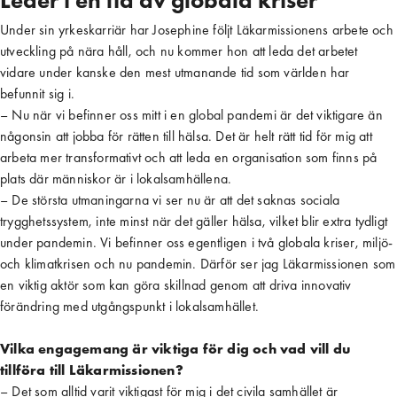
Leder i en tid av globala kriser
Under sin yrkeskarriär har Josephine följt Läkarmissionens arbete och
utveckling på nära håll, och nu kommer hon att leda det arbetet
vidare under kanske den mest utmanande tid som världen har
befunnit sig i.
– Nu när vi befinner oss mitt i en global pandemi är det viktigare än
någonsin att jobba för rätten till hälsa. Det är helt rätt tid för mig att
arbeta mer transformativt och att leda en organisation som finns på
plats där människor är i lokalsamhällena.
– De största utmaningarna vi ser nu är att det saknas sociala
trygghetssystem, inte minst när det gäller hälsa, vilket blir extra tydligt
under pandemin. Vi befinner oss egentligen i två globala kriser, miljö-
och klimatkrisen och nu pandemin. Därför ser jag Läkarmissionen som
en viktig aktör som kan göra skillnad genom att driva innovativ
förändring med utgångspunkt i lokalsamhället.
Vilka engagemang är viktiga för dig och vad vill du
tillföra till Läkarmissionen?
– Det som alltid varit viktigast för mig i det civila samhället är