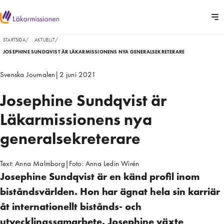
STARTSIDA
/
AKTUELLT
/
JOSEPHINE SUNDQVIST ÄR LÄKARMISSIONENS NYA GENERALSEKRETERARE
Svenska Journalen
|
2 juni 2021
Josephine Sundqvist är
Läkarmissionens nya
generalsekreterare
Text:
Anna Malmborg
|
Foto:
Anna Ledin Wirén
Josephine Sundqvist är en känd profil inom
biståndsvärlden. Hon har ägnat hela sin karriär
åt internationellt bistånds- och
utvecklingssamarbete. Josephine växte