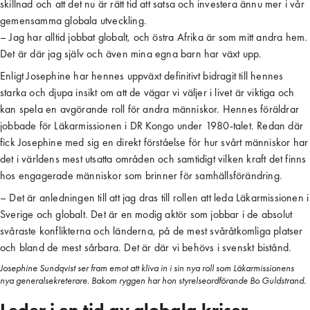
skillnad och att det nu är rätt tid att satsa och investera ännu mer i vår
gemensamma globala utveckling.
– Jag har alltid jobbat globalt, och östra Afrika är som mitt andra hem.
Det är där jag själv och även mina egna barn har växt upp.
Enligt Josephine har hennes uppväxt definitivt bidragit till hennes
starka och djupa insikt om att de vägar vi väljer i livet är viktiga och
kan spela en avgörande roll för andra människor. Hennes föräldrar
jobbade för Läkarmissionen i DR Kongo under 1980-talet. Redan där
fick Josephine med sig en direkt förståelse för hur svårt människor har
det i världens mest utsatta områden och samtidigt vilken kraft det finns
hos engagerade människor som brinner för samhällsförändring.
– Det är anledningen till att jag dras till rollen att leda Läkarmissionen i
Sverige och globalt. Det är en modig aktör som jobbar i de absolut
svåraste konflikterna och länderna, på de mest svåråtkomliga platser
och bland de mest sårbara. Det är där vi behövs i svenskt bistånd.
Josephine Sundqvist ser fram emot att kliva in i sin nya roll som Läkarmissionens
nya generalsekreterare. Bakom ryggen har hon styrelseordförande Bo Guldstrand.