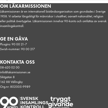
Reportage
OM LÄKARMISSIONEN
Läkarmissionen är en internationell biståndsorganisation som grundades i Sverige
1958. Vi arbetar långsiktigt för människor i utsatthet, oavsett nationalitet, religion
eller politisk övertygelse. Läkarmissionen innehar 90-konto och omfattas av svensk
insamlingskontroll.
GE EN GÅVA
Plusgiro: 90 00 21-7
Swish-nummer: 90 00 217
KONTAKTA OSS
08-620 02 00
info@lakarmissionen.se
Siktgatan 8
162 88 Vällingby
Org.nr: 802005-9989