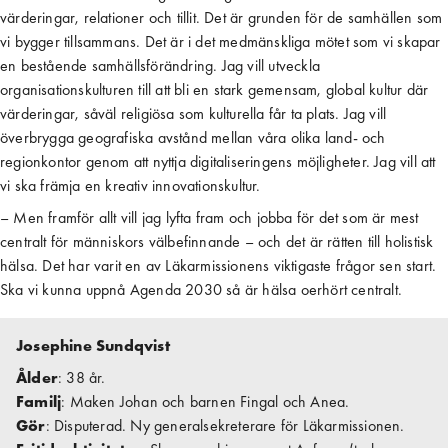
värderingar, relationer och tillit. Det är grunden för de samhällen som
vi bygger tillsammans. Det är i det medmänskliga mötet som vi skapar
en bestående samhällsförändring. Jag vill utveckla
organisationskulturen till att bli en stark gemensam, global kultur där
värderingar, såväl religiösa som kulturella får ta plats. Jag vill
överbrygga geografiska avstånd mellan våra olika land- och
regionkontor genom att nyttja digitaliseringens möjligheter. Jag vill att
vi ska främja en kreativ innovationskultur.
– Men framför allt vill jag lyfta fram och jobba för det som är mest
centralt för människors välbefinnande – och det är rätten till holistisk
hälsa. Det har varit en av Läkarmissionens viktigaste frågor sen start.
Ska vi kunna uppnå Agenda 2030 så är hälsa oerhört centralt.
Josephine Sundqvist
Ålder
: 38 år.
Familj
: Maken Johan och barnen Fingal och Anea.
Gör
: Disputerad. Ny generalsekreterare för Läkarmissionen.