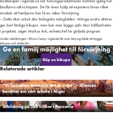
bisällskapet i Uganda så när honungsproduktionen kommer igång har
biodlarna säkra köpare. De får även hjälp att exportera bivax vilket
innebär att familjerna kan få en säker försörjning.
– Detta ökar också den biologiska mångfalden. Många andra aktörer
ger bort färdiga bikupor, men kan man bygga själv ökar hållbarheten
i projektet, säger Markus Ask, enhetschef för globala program.
Under utbildningen i Rhino Camp i Uganda får man lära sig både att bygga
bikupor och sköta bin.
Ge en familj möjlighet till försörjning
Köp en bikupa
Relaterade artiklar
”Vi fortsätter även när det är svårt” – Illiassou
berättar om vårt arbete i Niger
Utbildning på lika villkor i Tanzania