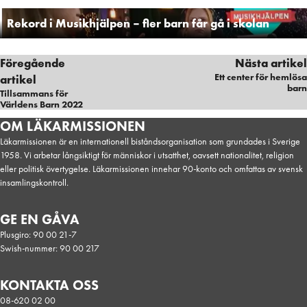
Rekord i Musikhjälpen – fler barn får gå i skolan
Föregående
Nästa artikel
Ett center för hemlösa
artikel
barn
Tillsammans för
Världens Barn 2022
Skola, Klimat
OM LÄKARMISSIONEN
Läkarmissionen är en internationell biståndsorganisation som grundades i Sverige
1958. Vi arbetar långsiktigt för människor i utsatthet, oavsett nationalitet, religion
eller politisk övertygelse. Läkarmissionen innehar 90-konto och omfattas av svensk
insamlingskontroll.
GE EN GÅVA
Plusgiro: 90 00 21-7
Swish-nummer: 90 00 217
KONTAKTA OSS
08-620 02 00