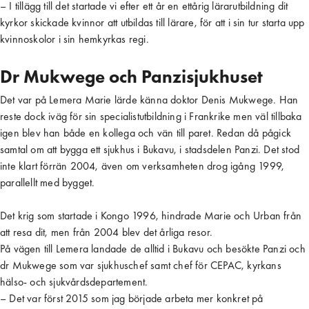
­– I tillägg till det startade vi efter ett år en ettårig lärarutbildning dit
kyrkor skickade kvinnor att utbildas till lärare, för att i sin tur starta upp
kvinnoskolor i sin hemkyrkas regi.
Dr Mukwege och Panzisjukhuset
Det var på Lemera Marie lärde känna doktor Denis Mukwege. Han
reste dock iväg för sin specialistutbildning i Frankrike men väl tillbaka
igen blev han både en kollega och vän till paret. Redan då pågick
samtal om att bygga ett sjukhus i Bukavu, i stadsdelen Panzi. Det stod
inte klart förrän 2004, även om verksamheten drog igång 1999,
parallellt med bygget.
Det krig som startade i Kongo 1996, hindrade Marie och Urban från
att resa dit, men från 2004 blev det årliga resor.
På vägen till Lemera landade de alltid i Bukavu och besökte Panzi och
dr Mukwege som var sjukhuschef samt chef för CEPAC, kyrkans
hälso- och sjukvårdsdepartement.
– Det var först 2015 som jag började arbeta mer konkret på