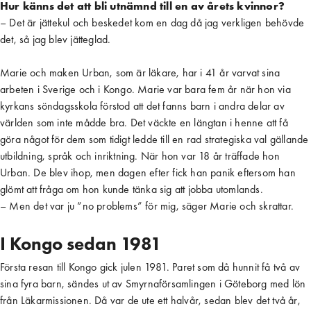
Hur känns det att bli utnämnd till en av årets kvinnor?
– Det är jättekul och beskedet kom en dag då jag verkligen behövde
det, så jag blev jätteglad.
Marie och maken Urban, som är läkare, har i 41 år varvat sina
arbeten i Sverige och i Kongo. Marie var bara fem år när hon via
kyrkans söndagsskola förstod att det fanns barn i andra delar av
världen som inte mådde bra. Det väckte en längtan i henne att få
göra något för dem som tidigt ledde till en rad strategiska val gällande
utbildning, språk och inriktning. När hon var 18 år träffade hon
Urban. De blev ihop, men dagen efter fick han panik eftersom han
glömt att fråga om hon kunde tänka sig att jobba utomlands.
– Men det var ju ”no problems” för mig, säger Marie och skrattar.
I Kongo sedan 1981
Första resan till Kongo gick julen 1981. Paret som då hunnit få två av
sina fyra barn, sändes ut av Smyrnaförsamlingen i Göteborg med lön
från Läkarmissionen. Då var de ute ett halvår, sedan blev det två år,