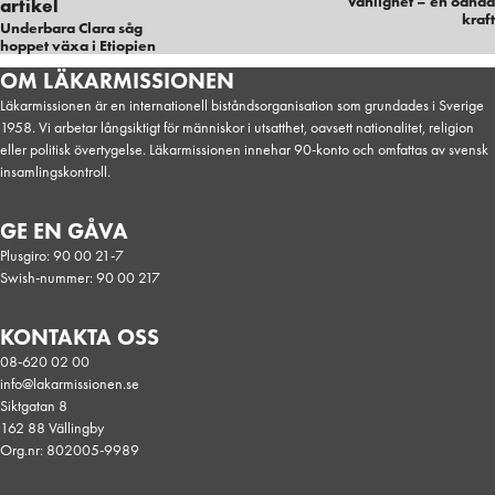
Vänlighet – en oanad
artikel
kraft
Underbara Clara såg
hoppet växa i Etiopien
Säkra förlossningar, Kongo, Hälsa
OM LÄKARMISSIONEN
Läkarmissionen är en internationell biståndsorganisation som grundades i Sverige
1958. Vi arbetar långsiktigt för människor i utsatthet, oavsett nationalitet, religion
eller politisk övertygelse. Läkarmissionen innehar 90-konto och omfattas av svensk
insamlingskontroll.
GE EN GÅVA
Plusgiro: 90 00 21-7
Swish-nummer: 90 00 217
KONTAKTA OSS
08-620 02 00
info@lakarmissionen.se
Siktgatan 8
162 88 Vällingby
Org.nr: 802005-9989