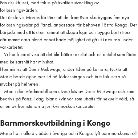
Panzisjukhuset, med fokus på kvalitetsutveckling av
förlossningsvården.
Det är delvis Maries förtjänst att det framöver ska byggas fem nya
förlossningssalar på Panzi, anpassade för behoven i östra Kongo. Det
började med ett testrum ämnat att skapa lugn och bygga bort stress
där mammorna bland annat hade möjlighet att gå ut i naturen under
värkarbetet.
– Vi har kunnat visa att det blir bättre resultat och att antalet som föder
med kejsarsnitt har minskat.
Hon minns att Denis Mukwege, under tiden på Lemera, tyckte att
Marie borde ägna mer tid på förlossningen och inte fokusera så
mycket på helheten.
– Men i den vårdmodell som utvecklats av Denis Mukwege och som
bedrivs på Panzi i dag, bland kvinnor som utsatts för sexuellt våld, så
är en av hörnstenarna just kvinnoskolskonceptet.
Barnmorskeutbildning i Kongo
Marie har i alla år, både i Sverige och i Kongo, lyft barnmorskans roll