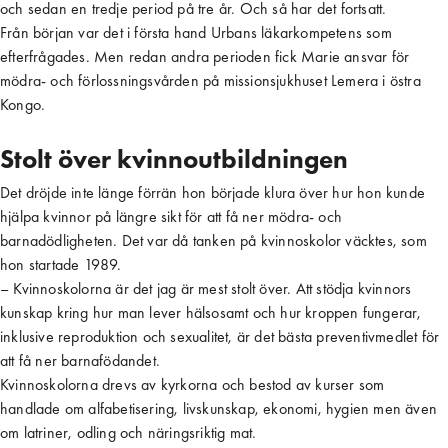
och sedan en tredje period på tre år. Och så har det fortsatt.
Från början var det i första hand Urbans läkarkompetens som
efterfrågades. Men redan andra perioden fick Marie ansvar för
mödra- och förlossningsvården på missionsjukhuset Lemera i östra
Kongo.
Stolt över kvinnoutbildningen
Det dröjde inte länge förrän hon började klura över hur hon kunde
hjälpa kvinnor på längre sikt för att få ner mödra- och
barnadödligheten. Det var då tanken på kvinnoskolor väcktes, som
hon startade 1989.
– Kvinnoskolorna är det jag är mest stolt över. Att stödja kvinnors
kunskap kring hur man lever hälsosamt och hur kroppen fungerar,
inklusive reproduktion och sexualitet, är det bästa preventivmedlet för
att få ner barnafödandet.
Kvinnoskolorna drevs av kyrkorna och bestod av kurser som
handlade om alfabetisering, livskunskap, ekonomi, hygien men även
om latriner, odling och näringsriktig mat.