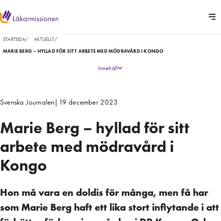
STARTSIDA
/
AKTUELLT
/
MARIE BERG – HYLLAD FÖR SITT ARBETE MED MÖDRAVÅRD I KONGO
Innehåll
Svenska Journalen
|
19 december 2023
Marie Berg – hyllad för sitt
arbete med mödravård i
Kongo
Hon må vara en doldis för många, men få har
som Marie Berg haft ett lika stort inflytande i att