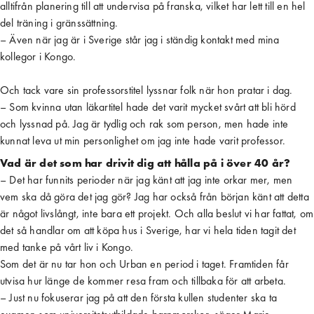
alltifrån planering till att undervisa på franska, vilket har lett till en hel
del träning i gränssättning.
– Även när jag är i Sverige står jag i ständig kontakt med mina
kollegor i Kongo.
Och tack vare sin professorstitel lyssnar folk när hon pratar i dag.
– Som kvinna utan läkartitel hade det varit mycket svårt att bli hörd
och lyssnad på. Jag är tydlig och rak som person, men hade inte
kunnat leva ut min personlighet om jag inte hade varit professor.
Vad är det som har drivit dig att hålla på i över 40 år?
– Det har funnits perioder när jag känt att jag inte orkar mer, men
vem ska då göra det jag gör? Jag har också från början känt att detta
är något livslångt, inte bara ett projekt. Och alla beslut vi har fattat, om
det så handlar om att köpa hus i Sverige, har vi hela tiden tagit det
med tanke på vårt liv i Kongo.
Som det är nu tar hon och Urban en period i taget. Framtiden får
utvisa hur länge de kommer resa fram och tillbaka för att arbeta.
– Just nu fokuserar jag på att den första kullen studenter ska ta