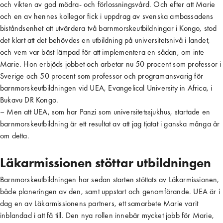
och vikten av god mödra- och förlossningsvård. Och efter att Marie
och en av hennes kollegor fick i uppdrag av svenska ambassadens
biståndsenhet att utvärdera två barnmorskeutbildningar i Kongo, stod
det klart att det behövdes en utbildning på universitetsnivå i landet,
och vem var bäst lämpad för att implementera en sådan, om inte
Marie. Hon erbjöds jobbet och arbetar nu 50 procent som professor i
Sverige och 50 procent som professor och programansvarig för
barnmorskeutbildningen vid UEA, Evangelical University in Africa, i
Bukavu DR Kongo.
– Men att UEA, som har Panzi som universitetssjukhus, startade en
barnmorskeutbildning är ett resultat av att jag tjatat i ganska många år
om detta.
Läkarmissionen stöttar utbildningen
Barnmorskeutbildningen har sedan starten stöttats av Läkarmissionen,
både planeringen av den, samt uppstart och genomförande. UEA är i
dag en av Läkarmissionens partners, ett samarbete Marie varit
inblandad i att få till. Den nya rollen innebär mycket jobb för Marie,