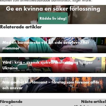
examen som universitetsutbildade barnmorskor, säger Marie.
Ge en kvinna en säker förlossning
Rädda liv idag!
Relaterade artiklar
Med en barnmorska vid sin sida överlever fler
mammor
Vård i krig – svensk sjukvårdsutrustning hjälper
Ukraina
När godhet blir lönsamt – företag som förenar affär
och ansvar
Föregående
Nästa artikel