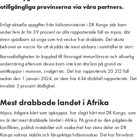
otillgängliga provinserna via våra partners.
Enligt aktuella uppgifter från hälsoministeriet i DR Kongo står barn
under fem år för 39 procent av alla rapporterade fall av mpox, där
även spädbarn så unga som två veckor har drabbats. Det akuta
behovet av vaccin för att skydda de mest sårbara i samhället är stort.
Barnadödligheten är kopplad till försvagat immunförsvar och allvarlig
undernäring eftersom dessa barn inte kan äta bra på grund av
smittkoppor i munnen, svalget etc. Det har rapporterats 20 212 fall
sedan den 1 januari 2024, av dem har 634 dödsfall rapporterats. Det
innebär 3 procent dödlighet.
Mest drabbade landet i Afrika
Mpox, tidigare känt som apkoppor, har slagit hårt mot DR Kongo, som
nu är det mest drabbade landet i Afrika. På grund av den pågående
konflikten, politisk instabilitet och osäkerhet har stora delar av DR
Kongo saknas stabila och långsiktiga hälsoinsatser. Det har försvårat