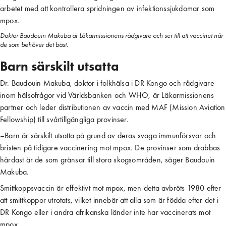
arbetet med att kontrollera spridningen av infektionssjukdomar som
mpox.
Doktor Baudouin Makuba är Läkarmissionens rådgivare och ser till att vaccinet når
de som behöver det bäst.
Barn särskilt utsatta
Dr. Baudouin Makuba, doktor i folkhälsa i DR Kongo och rådgivare
inom hälsofrågor vid Världsbanken och WHO, är Läkarmissionens
partner och leder distributionen av vaccin med MAF (Mission Aviation
Fellowship) till svårtillgängliga provinser.
–Barn är särskilt utsatta på grund av deras svaga immunförsvar och
bristen på tidigare vaccinering mot mpox. De provinser som drabbas
hårdast är de som gränsar till stora skogsområden, säger Baudouin
Makuba.
Smittkoppsvaccin är effektivt mot mpox, men detta avbröts 1980 efter
att smittkoppor utrotats, vilket innebär att alla som är födda efter det i
DR Kongo eller i andra afrikanska länder inte har vaccinerats mot
mpox.