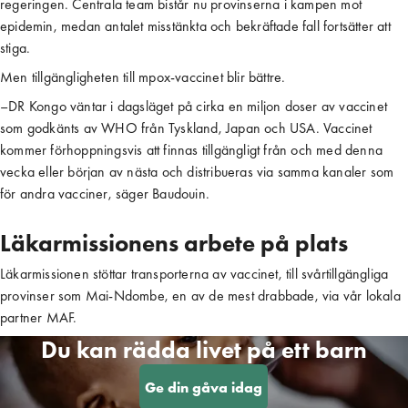
regeringen. Centrala team bistår nu provinserna i kampen mot
epidemin, medan antalet misstänkta och bekräftade fall fortsätter att
stiga.
Men tillgängligheten till mpox-vaccinet blir bättre.
–DR Kongo väntar i dagsläget på cirka en miljon doser av vaccinet
som godkänts av WHO från Tyskland, Japan och USA. Vaccinet
kommer förhoppningsvis att finnas tillgängligt från och med denna
vecka eller början av nästa och distribueras via samma kanaler som
för andra vacciner, säger Baudouin.
Läkarmissionens arbete på plats
Läkarmissionen stöttar transporterna av vaccinet, till svårtillgängliga
provinser som Mai-Ndombe, en av de mest drabbade, via vår lokala
partner MAF.
Du kan rädda livet på ett barn
Ge din gåva idag