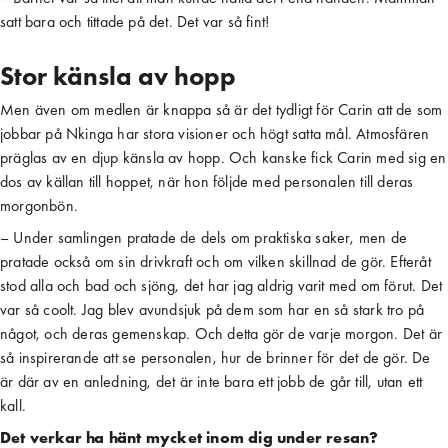
satt bara och tittade på det. Det var så fint!
Stor känsla av hopp
Men även om medlen är knappa så är det tydligt för Carin att de som
jobbar på Nkinga har stora visioner och högt satta mål. Atmosfären
präglas av en djup känsla av hopp. Och kanske fick Carin med sig en
dos av källan till hoppet, när hon följde med personalen till deras
morgonbön.
– Under samlingen pratade de dels om praktiska saker, men de
pratade också om sin drivkraft och om vilken skillnad de gör. Efteråt
stod alla och bad och sjöng, det har jag aldrig varit med om förut. Det
var så coolt. Jag blev avundsjuk på dem som har en så stark tro på
något, och deras gemenskap. Och detta gör de varje morgon. Det är
så inspirerande att se personalen, hur de brinner för det de gör. De
är där av en anledning, det är inte bara ett jobb de går till, utan ett
kall.
Det verkar ha hänt mycket inom dig under resan?