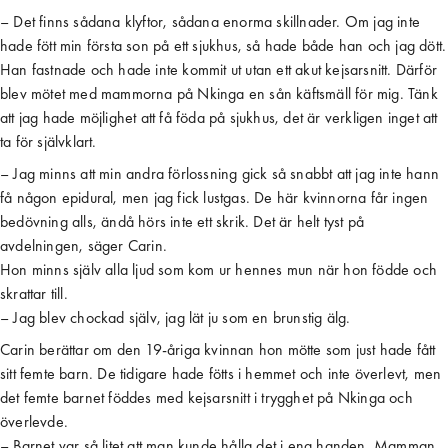
– Det finns sådana klyftor, sådana enorma skillnader. Om jag inte
hade fött min första son på ett sjukhus, så hade både han och jag dött.
Han fastnade och hade inte kommit ut utan ett akut kejsarsnitt. Därför
blev mötet med mammorna på Nkinga en sån käftsmäll för mig. Tänk
att jag hade möjlighet att få föda på sjukhus, det är verkligen inget att
ta för självklart.
– Jag minns att min andra förlossning gick så snabbt att jag inte hann
få någon epidural, men jag fick lustgas. De här kvinnorna får ingen
bedövning alls, ändå hörs inte ett skrik. Det är helt tyst på
avdelningen, säger Carin.
Hon minns själv alla ljud som kom ur hennes mun när hon födde och
skrattar till.
– Jag blev chockad själv, jag lät ju som en brunstig älg.
Carin berättar om den 19-åriga kvinnan hon mötte som just hade fått
sitt femte barn. De tidigare hade fötts i hemmet och inte överlevt, men
det femte barnet föddes med kejsarsnitt i trygghet på Nkinga och
överlevde.
– Barnet var så litet att man kunde hålla det i ena handen. Mamman