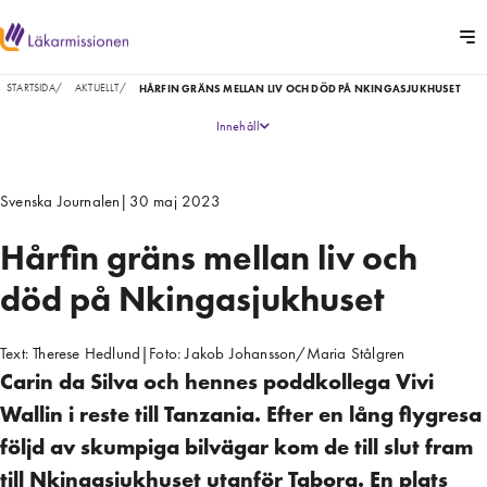
STARTSIDA
/
AKTUELLT
/
HÅRFIN GRÄNS MELLAN LIV OCH DÖD PÅ NKINGASJUKHUSET
Innehåll
Svenska Journalen
|
30 maj 2023
Hårfin gräns mellan liv och
död på Nkingasjukhuset
Text:
Therese Hedlund
|
Foto:
Jakob Johansson/Maria Stålgren
Carin da Silva och hennes poddkollega Vivi
Wallin i reste till Tanzania. Efter en lång flygresa
följd av skumpiga bilvägar kom de till slut fram
till Nkingasjukhuset utanför Tabora. En plats