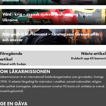
mammor
Vård i krig – svensk sjukvårdsutrustning hjälper
Ukraina
När godhet blir lönsamt – företag som förenar affär
och ansvar
Föregående
Nästa artikel
Dubbelt upp till barnen!
artikel
Stand with Sudan
Reportage, Hälsa, Säkra förlossningar
OM LÄKARMISSIONEN
Läkarmissionen är en internationell biståndsorganisation som grundades i Sverige
1958. Vi arbetar långsiktigt för människor i utsatthet, oavsett nationalitet, religion
eller politisk övertygelse. Läkarmissionen innehar 90-konto och omfattas av svensk
insamlingskontroll.
GE EN GÅVA