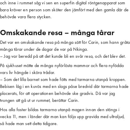
och inne i rummet såg vi sen en superfin digital röntgenapparat som
bara kräver en person som sköter den jämfört med den gamla där de
behövde vara flera stycken.
Omskakande resa – många tårar
Det var en omskakande resa på många sätt för Carin, som hann gråta
många tårar under de dagar de var på Nkinga.
– Jag var beredd på att det kunde bli en svår resa, och det blev det.
På sjukhuset mötte de många nyförlösta mammor och flera nyfödda
vars liv hängde i sköra trådar.
– Som det lilla barnet som hade fötts med tarmarna utanpå kroppen.
Bebisen låg i en kuvös med en slags påse bredvid där tarmarna hade
placerats, för att operationen behövde ske gradvis. Då var jag
tvungen att gå ut ur rummet, berättar Carin.
Hos alla foster bildas tarmarna utanpå magen innan den stängs i
vecka 11, men i länder där man kan följa upp gravida med ultraljud,
så hade man sett detta tidigare.