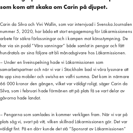
som kom att skaka om Carin på djupet.
Carin da Silva och Vivi Wallin, som var intervjuad i Svenska Journalen
nummer 5, 2020, har båda ett stort engagemang för Läkarmissionens
arbete för säkra förlossningar och i kampen mot könsstympning. De
har via sin podd ”Våra sanningar” både samlat in pengar och fått
hundratals av sina följare att bli månadsgivare hos Läkarmissionen.
– Under en liveinspelning hade vi Läkarmissionen som
samarbetspartner och när vi var i Stockholm bad vi våra lyssnare att
ta upp sina mobiler och swisha en valfri summa. Det kom in närmare
66 000 kronor den gången, vilket var väldigt roligt, säger Carin da
Silva, som i februari hade förmånen att på plats få se vart delar av
gåvorna hade landat.
– Pengarna som samlades in kommer verkligen fram. När vi var på
plats såg vi, svart på vitt, vilken skillnad Läkarmissionen gör. Det var
väldigt fint. På en dörr kunde det stå ”Sponsrat av Läkarmissionen”