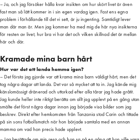
– Ja, och jag försöker hålla kvar insikten om hur skört livet är även
fast man så lätt kommer in i sin egen vardag igen. Fast ens egna
problem i förhållande till det vi sett, är ju ingenting. Samtidigt lever
man där man är. Men jag kommer ha med mig de här nya insikterna
för resten av livet, hur bra vi har det och vilken skillnad det är mellan
här och där.
Kramade mina barn hårt
Hur var det att landa hemma igen?
– Det första jag gjorde var att krama mina barn väldigt hårt, men det
tog några dagar att landa. Det var så mycket att ta in. Jag kände mig
känslomässigt dränerad och uttorkad efter alla tårar jag hade gråtit.
Jag kunde heller inte riktigt berätta om allt jag upplevt på en gång utan
smälte det först några dagar innan jag började visa bilder som jag
beskrev. Direkt efter hemkomsten från Tanzania stod Carin och tittade
på sin sons fotbollsmatch när hon började samtala med en annan
mamma om vad hon precis hade upplevt.
– Jag berättade om min resa och hon sa på en gång att hon ville vara