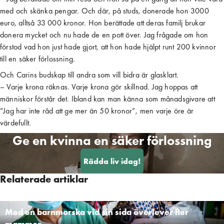
med och skänka pengar. Och där, på studs, donerade hon 3000
euro, alltså 33 000 kronor. Hon berättade att deras familj brukar
donera mycket och nu hade de en pott över. Jag frågade om hon
förstod vad hon just hade gjort, att hon hade hjälpt runt 200 kvinnor
till en säker förlossning.
Och Carins budskap till andra som vill bidra är glasklart.
– Varje krona räknas. Varje krona gör skillnad. Jag hoppas att
människor förstår det. Ibland kan man känna som månadsgivare att
”Jag har inte råd att ge mer än 50 kronor”, men varje öre är
värdefullt.
Ge en kvinna en säker förlossning
Rädda liv idag!
Relaterade artiklar
Med en barnmorska vid sin sida överlever fler