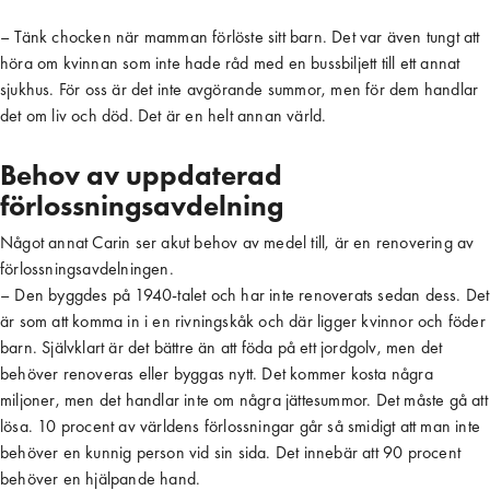
– Tänk chocken när mamman förlöste sitt barn. Det var även tungt att
höra om kvinnan som inte hade råd med en bussbiljett till ett annat
sjukhus. För oss är det inte avgörande summor, men för dem handlar
det om liv och död. Det är en helt annan värld.
Behov av uppdaterad
förlossningsavdelning
Något annat Carin ser akut behov av medel till, är en renovering av
förlossningsavdelningen.
– Den byggdes på 1940-talet och har inte renoverats sedan dess. Det
är som att komma in i en rivningskåk och där ligger kvinnor och föder
barn. Självklart är det bättre än att föda på ett jordgolv, men det
behöver renoveras eller byggas nytt. Det kommer kosta några
miljoner, men det handlar inte om några jättesummor. Det måste gå att
lösa. 10 procent av världens förlossningar går så smidigt att man inte
behöver en kunnig person vid sin sida. Det innebär att 90 procent
behöver en hjälpande hand.