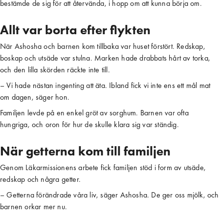
bestämde de sig för att återvända, i hopp om att kunna börja om.
Allt var borta efter flykten
När Ashosha och barnen kom tillbaka var huset förstört. Redskap,
boskap och utsäde var stulna. Marken hade drabbats hårt av torka,
och den lilla skörden räckte inte till.
– Vi hade nästan ingenting att äta. Ibland fick vi inte ens ett mål mat
om dagen, säger hon.
Familjen levde på en enkel gröt av sorghum. Barnen var ofta
hungriga, och oron för hur de skulle klara sig var ständig.
När getterna kom till familjen
Genom Läkarmissionens arbete fick familjen stöd i form av utsäde,
redskap och några getter.
– Getterna förändrade våra liv, säger Ashosha. De ger oss mjölk, och
barnen orkar mer nu.