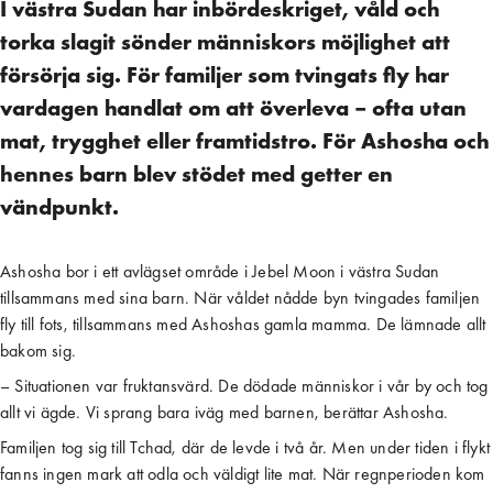
I västra Sudan har inbördeskriget, våld och
torka slagit sönder människors möjlighet att
försörja sig. För familjer som tvingats fly har
vardagen handlat om att överleva – ofta utan
mat, trygghet eller framtidstro. För Ashosha och
hennes barn blev stödet med getter en
vändpunkt.
Ashosha bor i ett avlägset område i Jebel Moon i västra Sudan
tillsammans med sina barn. När våldet nådde byn tvingades familjen
fly till fots, tillsammans med Ashoshas gamla mamma. De lämnade allt
bakom sig.
– Situationen var fruktansvärd. De dödade människor i vår by och tog
allt vi ägde. Vi sprang bara iväg med barnen, berättar Ashosha.
Familjen tog sig till Tchad, där de levde i två år. Men under tiden i flykt
fanns ingen mark att odla och väldigt lite mat. När regnperioden kom