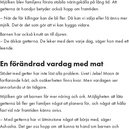
Mjölken blev familjens första stabila näringskälla på lång tid. Att
getterna är hondjur betyder också hopp om framtiden.
– När de får killingar kan de bli fler. Då kan vi sälja eller få ännu mer
mjölk. Det är det som gör att vi kan bygga vidare.
Barnen har också knutit an till djuren.
– De älskar getterna. De leker med dem varje dag, säger hon med ett
leende.
En förändrad vardag med mat
Stödet med getter har inte löst alla problem. Livet i Jebel Moon är
fortfarande hårt, och osäkerheten finns kvar. Men vardagen ser
annorlunda ut än tidigare.
Mjölken gör att barnen får mer näring och ork. Möjligheten att låta
getterna bli fler ger familjen något att planera för, och något att hålla
fast vid när framtiden känns oviss.
– Med getterna har vi åtminstone något att börja med, säger
Ashosha. Det ger oss hopp om att kunna ta hand om barnen och