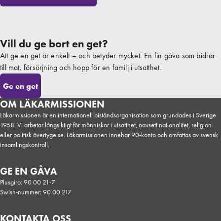
Vill du ge bort en get?
Att ge en get är enkelt – och betyder mycket. En fin gåva som bidrar
till mat, försörjning och hopp för en familj i utsatthet.
Ge en get
OM LÄKARMISSIONEN
Läkarmissionen är en internationell biståndsorganisation som grundades i Sverige
1958. Vi arbetar långsiktigt för människor i utsatthet, oavsett nationalitet, religion
eller politisk övertygelse. Läkarmissionen innehar 90-konto och omfattas av svensk
insamlingskontroll.
GE EN GÅVA
Plusgiro: 90 00 21-7
Swish-nummer: 90 00 217
KONTAKTA OSS