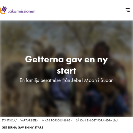
Getterna gav en ny
start
En familjs berättelse från Jebel Moon i Sudan
STARTSIDA
/
VÅRT ARBETE
/
MAT & FÖRSÖRJNING
/
SÅ KAN EN GET FÖRÄNDRA LIV
/
GETTERNA GAV EN NY START