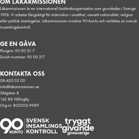
Krig och katastrof, Kongo
OM LÄKARMISSIONEN
Läkarmissionen är en internationell biståndsorganisation som grundades i Sverige
1958. Vi arbetar långsiktigt för människor i utsatthet, oavsett nationalitet, religion
eller politisk övertygelse. Läkarmissionen innehar 90-konto och omfattas av svensk
insamlingskontroll.
GE EN GÅVA
Plusgiro: 90 00 21-7
Swish-nummer: 90 00 217
KONTAKTA OSS
08-620 02 00
info@lakarmissionen.se
Siktgatan 8
162 88 Vällingby
Org.nr: 802005-9989