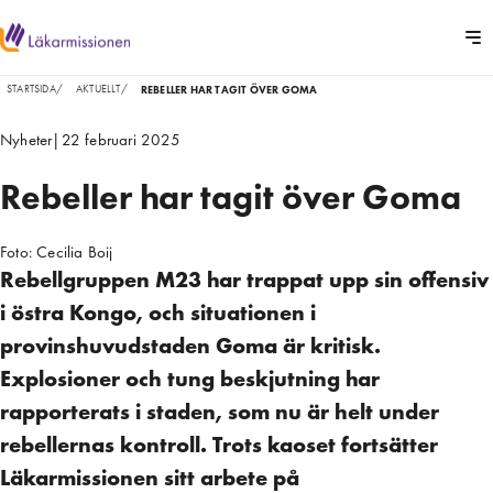
STARTSIDA
/
AKTUELLT
/
REBELLER HAR TAGIT ÖVER GOMA
Nyheter
|
22 februari 2025
Rebeller har tagit över Goma
Foto:
Cecilia Boij
Rebellgruppen M23 har trappat upp sin offensiv
i östra Kongo, och situationen i
provinshuvudstaden Goma är kritisk.
Explosioner och tung beskjutning har
rapporterats i staden, som nu är helt under
rebellernas kontroll. Trots kaoset fortsätter
Läkarmissionen sitt arbete på