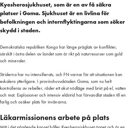
Kyesherosjukhuset, som är en av få säkra
platser i Goma. Sjukhuset är en livlina för
befolkningen och internflyktingarna som söker
skydd i staden.
Demokratiska republiken Kongo har länge präglats av konflikter,
särskilt i östra delen av landet som är rikt på naturresurser som guld
och mineraler.
Striderna har nu intensifierats, och FN varnar för att situationen kan
eskalera ytterligare. I provinshuvudstaden Goma, som nu helt
kontrolleras av rebeller, råder ett akut nödläge med brist på el, vatten
och mat. Explosioner och intensiv eldstrid har förvandlat staden till en
farlig och osäker plats för invånarna.
Läkarmissionens arbete på plats
Mitt i det pågående kaoset håller Kyesherosjukhuset öppet och är en