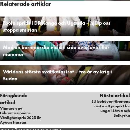
Relaterade artiklar
Ebola sprids i DR Kongo och Uganda – hjälp oss
stoppa smittan
Med en barnmorska vid sin sida överlever fler
mammor
Världens största svältkatastrof – tre år av krig i
Sudan
Föregående
Nästa artikel
EU behöver förortens
artikel
röst – ett projekt för
Vinnaren av
unga i Järva och
Läkarmissionens
Botkyrka
Vänlighetspris 2025 är
Ayaan Hassan