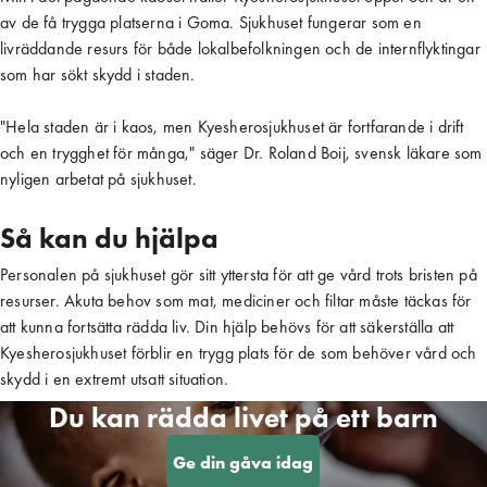
av de få trygga platserna i Goma. Sjukhuset fungerar som en
livräddande resurs för både lokalbefolkningen och de internflyktingar
som har sökt skydd i staden.
"Hela staden är i kaos, men Kyesherosjukhuset är fortfarande i drift
och en trygghet för många," säger Dr. Roland Boij, svensk läkare som
nyligen arbetat på sjukhuset.
Så kan du hjälpa
Personalen på sjukhuset gör sitt yttersta för att ge vård trots bristen på
resurser. Akuta behov som mat, mediciner och filtar måste täckas för
att kunna fortsätta rädda liv. Din hjälp behövs för att säkerställa att
Kyesherosjukhuset förblir en trygg plats för de som behöver vård och
skydd i en extremt utsatt situation.
Du kan rädda livet på ett barn
Ge din gåva idag