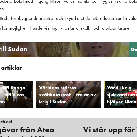
leder arbetet med tillgång till rent vatten, sanitet och hygien i samarbe
EF.
 Både förebyggande insatser och skydd mot det utbredda sexuella våld
 får möjlighet till undervisning, vi delar ut skolkit och utbildar lärare.
till Sudan
Ge
artiklar
 i DR Kongo
Världens största
Vård i krig –
– hjälp oss
svältkatastrof – tre år av
sjukvårdsutr
tan
krig i Sudan
hjälper Ukra
tikel
åvor från Atea
Vi står upp för