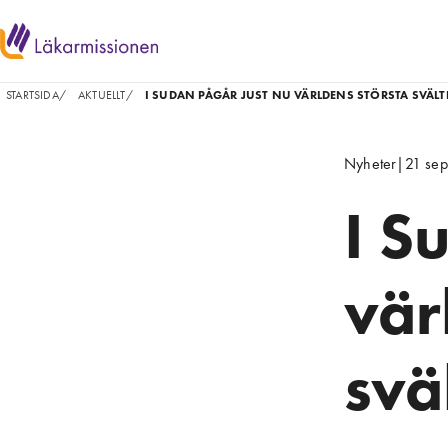
STARTSIDA
/
AKTUELLT
/
I SUDAN PÅGÅR JUST NU VÄRLDENS STÖRSTA SVÄL
Nyheter
|
21 se
I S
vär
svä