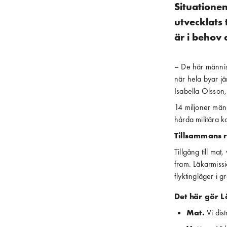
Situatione
utvecklats 
är i behov 
– De här människ
när hela byar jä
Isabella Olsson
14 miljoner männ
hårda militära 
Tillsammans r
Tillgång till m
fram. Läkarmiss
flyktingläger i 
Det här gör L
Mat.
 Vi di