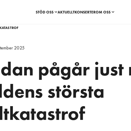
STÖD OSS
AKTUELLT
KONSERTER
OM OSS
TKATASTROF
ptember 2025
udan pågår just
ldens största
ltkatastrof