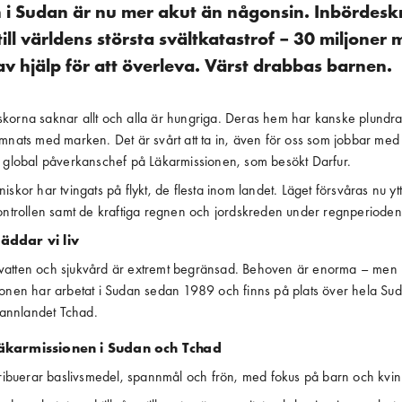
n i Sudan är nu mer akut än någonsin. Inbördeskr
till världens största svältkatastrof – 30 miljoner
av hjälp för att överleva. Värst drabbas barnen.
orna saknar allt och alla är hungriga. Deras hem har kanske plundrats 
mnats med marken. Det är svårt att ta in, även för oss som jobbar med 
, global påverkanschef på Läkarmissionen, som besökt Darfur.
iskor har tvingats på flykt, de flesta inom landet. Läget försvåras nu yt
kontrollen samt de kraftiga regnen och jordskreden under regnperioden
äddar vi liv
at, vatten och sjukvård är extremt begränsad. Behoven är enorma – men
ionen har arbetat i Sudan sedan 1989 och finns på plats över hela Sud
grannlandet Tchad.
äkarmissionen i Sudan och Tchad
stribuerar baslivsmedel, spannmål och frön, med fokus på barn och kvin