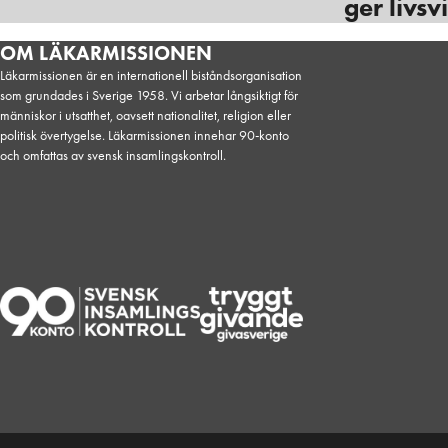
ger livsv
Krig och katastrof, Sudan
OM LÄKARMISSIONEN
Läkarmissionen är en internationell biståndsorganisation
som grundades i Sverige 1958. Vi arbetar långsiktigt för
människor i utsatthet, oavsett nationalitet, religion eller
politisk övertygelse. Läkarmissionen innehar 90-konto
och omfattas av svensk insamlingskontroll.