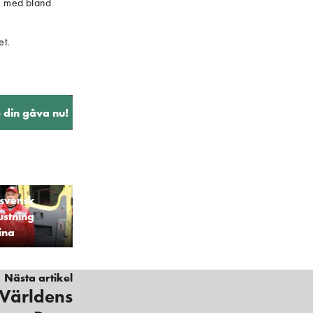
te med bland 
et.
 din gåva nu!
 svensk
ustning
ina
Nästa artikel
 Världens