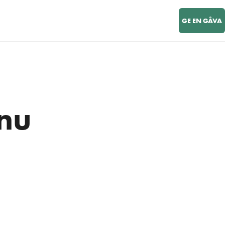
GE EN GÅVA
 nu