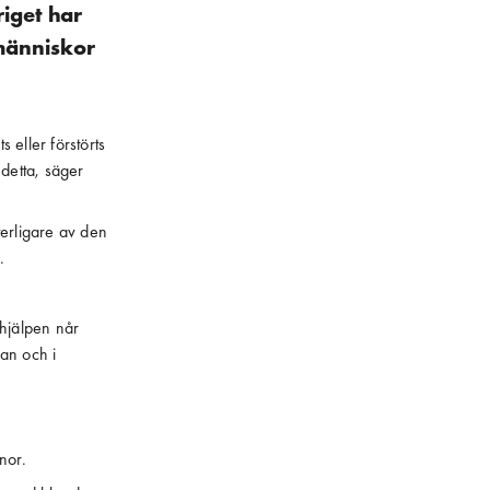
iget har
 människor
eller förstörts
detta, säger
terligare av den
.
 hjälpen når
an och i
nor.