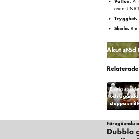
Vatten. 
Vi 
annat UNIC
Trygghet.
Skola.
 Barn
Akut stöd 
Relaterade 
Ebola sprids
och Uganda 
stoppa smit
Föregående ar
Dubbla g