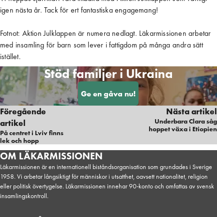
igen nästa år. Tack för ert fantastiska engagemang!
Fotnot: Aktion Julklappen är numera nedlagt. Läkarmissionen arbetar
med insamling för barn som lever i fattigdom på många andra sätt
istället.
Stöd familjer i Ukraina
Ge en gåva nu!
Föregående
Nästa artikel
Underbara Clara såg
artikel
hoppet växa i Etiopien
På centret i Lviv finns
lek och hopp
OM LÄKARMISSIONEN
Läkarmissionen är en internationell biståndsorganisation som grundades i Sverige
1958. Vi arbetar långsiktigt för människor i utsatthet, oavsett nationalitet, religion
eller politisk övertygelse. Läkarmissionen innehar 90-konto och omfattas av svensk
insamlingskontroll.