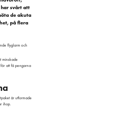
 har svårt att
 möta de akuta
het, på flera
ande flyglarm och
igt minskade
 för att få pengarna
na
tpaket är utformade
år ihop.