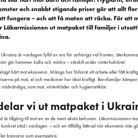
mster och snabbt stigande priser gör att allt fler
tt fungera – och att få maten att räcka. För att
Läkarmissionen ut matpaket till familjer i utsatt
ina.
i Ukraina är vardagen fylld av oro för anhöriga vid fronten, återkomm
som gör hemmen kalla och mörka – särskilt under vinterhalvåret.
 slagit hårt mot ekonomin. Många har förlorat sitt arbete eller fått kraft
iserna på mat, el och mediciner har ökat kraftigt. Barnfamiljer kämpar
est nödvändiga, som mat, vinterkläder och hygienartiklar.
delar vi ut matpaket i Ukrai
är tillgång till mat en av de mest akuta behoven. Läkarmissionens ma
tt konkret stöd i vardagen – och en tillfällig lättnad när ekonomin inte g
ler basvaror som exempelvis: