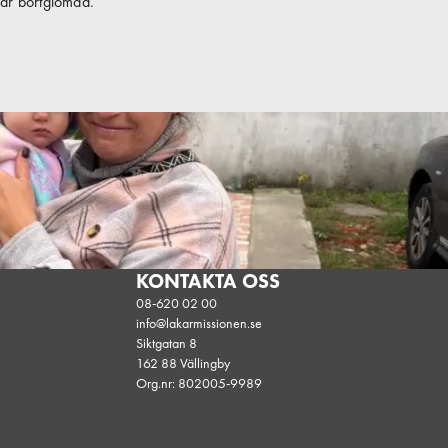
 är bortglömda.
KONTAKTA OSS
08-620 02 00
info@lakarmissionen.se
Siktgatan 8
162 88 Vällingby
Org.nr: 802005-9989