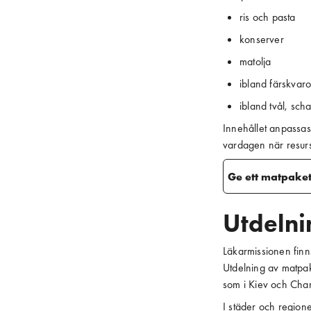
ris och pasta
konserver
matolja
ibland färskvar
ibland tvål, sc
Innehållet anpassas 
vardagen när resurse
Ge ett matpaket 
Utdelni
Läkarmissionen finn
Utdelning av matpake
som i Kiev och Char
I städer och regione