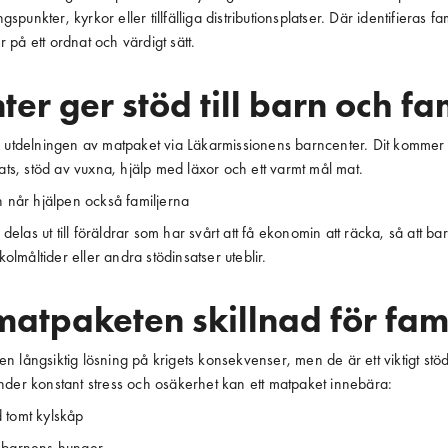
punkter, kyrkor eller tillfälliga distributionsplatser. Där identifieras fam
 på ett ordnat och värdigt sätt.
er ger stöd till barn och fa
av utdelningen av matpaket via Läkarmissionens barncenter. Dit kommer 
plats, stöd av vuxna, hjälp med läxor och ett varmt mål mat.
når hjälpen också familjerna
elas ut till föräldrar som har svårt att få ekonomin att räcka, så att b
lmåltider eller andra stödinsatser uteblir.
matpaketen skillnad för fam
n långsiktig lösning på krigets konsekvenser, men de är ett viktigt stö
under konstant stress och osäkerhet kan ett matpaket innebära:
 tomt kylskåp
 barnens hunger