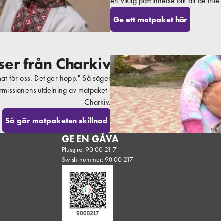
en viktig påminnelse om att de inte
Ge ett matpaket här
ser från Charkiv
t för oss. Det ger hopp." Så säger
rmissionens utdelning av matpaket i
Charkiv.
Så gör matpaketen skillnad
GE EN GÅVA
Plusgiro: 90 00 21-7
Swish-nummer: 90 00 217