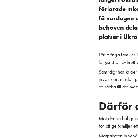
förlorade inko
få vardagen a
behoven delar 
platser i Ukra
För många familjer 
långa strömavbrott 
Samtidigt har kriget
inkomster, medan pr
att räcka till det m
Därför 
Mot denna bakgrund 
för att ge familjer e
Matpaketen innehål