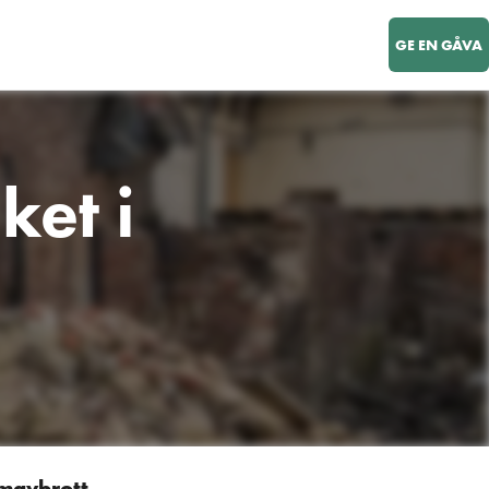
GE EN GÅVA
ket i
ömavbrott,