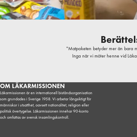
Berättel
"Matpaketen betyder mer än bara ma
Inga när vi möter henne vid Läka
OM LÄKARMISSIONEN
Läkarmissionen är en internationell biståndsorganisation
som grundades i Sverige 1958. Vi arbetar långsiktigt för
människor i utsatthet, oavsett nationalitet, religion eller
politisk övertygelse. Läkarmissionen innehar 90-konto
och omfattas av svensk insamlingskontroll.