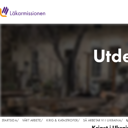
Utde
STARTSIDA
/
VÅRT ARBETE
/
KRIG & KATASTROFER
/
SÅ ARBETAR VI I UKRAINA
/
Kriget i Ukrai