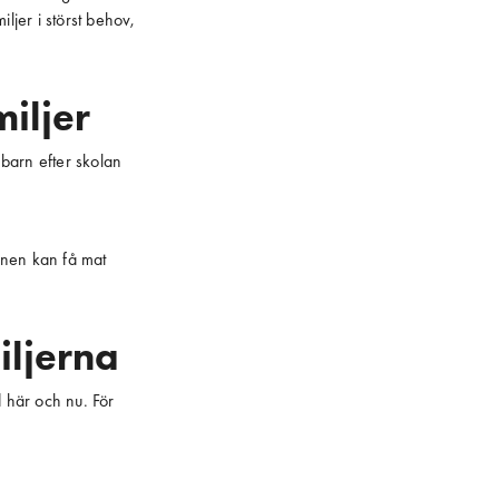
iljer i störst behov,
miljer
barn efter skolan
arnen kan få mat
iljerna
d här och nu. För