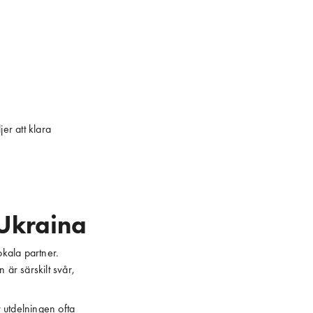
er att klara
 Ukraina
kala partner.
 är särskilt svår,
r utdelningen ofta