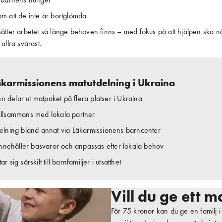
m att de inte är bortglömda
ätter arbetet så länge behoven finns – med fokus på att hjälpen ska nå
allra svårast.
karmissionens matutdelning i Ukraina
n delar ut matpaket på flera platser i Ukraina
tillsammans med lokala partner
tdelning bland annat via Läkarmissionens barncenter
nnehåller basvaror och anpassas efter lokala behov
ar sig särskilt till barnfamiljer i utsatthet
Vill du ge ett 
För 75 kronor kan du ge en familj 