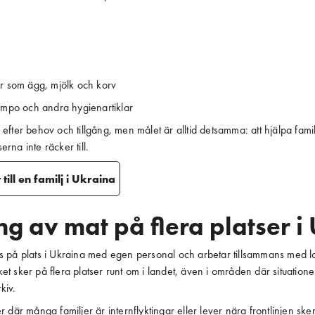
or som ägg, mjölk och korv
hampo och andra hygienartiklar
efter behov och tillgång, men målet är alltid detsamma: att hjälpa familj
rna inte räcker till.
till en familj i Ukraina
ng av mat på flera platser i
s på plats i Ukraina med egen personal och arbetar tillsammans med lo
t sker på flera platser runt om i landet, även i områden där situationen
kiv.
r där många familjer är internflyktingar eller lever nära frontlinjen ske