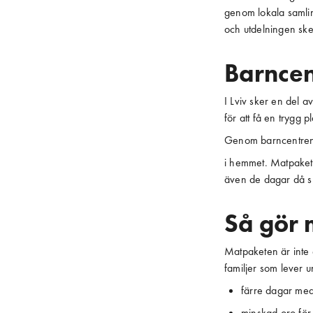
genom lokala samlings
och utdelningen sker
Barncent
I Lviv sker en del 
för att få en trygg 
Genom barncentren 
i hemmet. Matpaket d
även de dagar då sko
Så gör 
Matpaketen är inte e
familjer som lever 
färre dagar med
minskad oro för