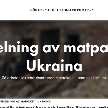
STÖD OSS
AKTUELLT
KONSERTER
OM OSS
lning av matpa
Ukraina
Så arbetar Läkarmissionen med matpaket till barn och familjer
UTDELNING AV MATPAKET I UKRAINA
na slår hårt mot barn och familjer. Flyglarm, str