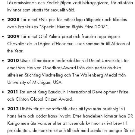
Läkarmissionen och Radiohjälpen varit bidragsgivare, för att stötta 
kvinnor som utsatts för sexuellt våld.
2008
 Tar emot FN:s pris för mänskliga rättigheter och tilldelas 
även Frankrikes ”Special Human Rights Prize 2007”.
2009
 Tar emot Olof Palme-priset och franska regeringens 
Chevalier de la Légion d’Honneur, utses samma år till African of 
the Year.
2010
 Utses till medicine hedersdoktor vid Umeå Universitet, tar 
emot Van Heuven Goedhart-Award från den nederländska 
stiftelsen Stichting Vluchteling och The Wallenberg Medal från 
University of Michigan, USA.
2011
 Tar emot Kung Baudouin International Development Prize 
och Clinton Global Citizen Award.
2012
 Utsätts för ett mordförsök efter att fyra män brutit sig in i 
hans hem och dödat hans livvakt. Efter händelsen lämnar han DR 
Kongo men återvänder efter att tusentals kvinnor skrivit brev till 
presidenten, demonstrerat och till och med samlat in pengar för att 