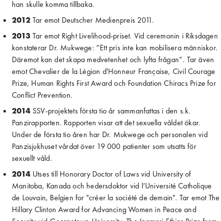
han skulle komma tillbaka.
2012
 Tar emot Deutscher Medienpreis 2011.
2013
 Tar emot Right Livelihood-priset. Vid ceremonin i Riksdagen 
konstaterar Dr. Mukwege: ”Ett pris inte kan mobilisera människor. 
Däremot kan det skapa medvetenhet och lyfta frågan”. Tar även 
emot Chevalier de la Légion d'Honneur Française, Civil Courage 
Prize, Human Rights First Award och Foundation Chiracs Prize for 
Conflict Prevention.
2014
 SSV-projektets första tio år sammanfattas i den s.k. 
Panzirapporten. Rapporten visar att det sexuella våldet ökar. 
Under de första tio åren har Dr. Mukwege och personalen vid 
Panzisjukhuset vårdat över 19 000 patienter som utsatts för 
sexuellt våld.
2014
 Utses till Honorary Doctor of Laws vid University of 
Manitoba, Kanada och hedersdoktor vid l’Université Catholique 
de Louvain, Belgien for "créer la société de demain". Tar emot The 
Hillary Clinton Award for Advancing Women in Peace and 