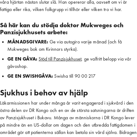
våra hjärtan nästan slutar slå. Han opererar alla, oavsett om vi är
fattiga eller rika, vilken folkgrupp vi tillhör eller vilken tro vi har.
Så här kan du stödja doktor Mukweges och
Panzisjukhusets arbete:
MÅNADSGIVARE:
 Ge via autogiro varije månad (och få 
Mukweges bok om Kvinnors styrka).
GE EN GÅVA:
Stöd till Panzisjukhuset
, ge valfritt belopp via vår 
gåvoshop.
GE EN SWISHGÅVA:
 Swisha till 90 00 217 
Sjukhus i behov av hjälp
Läkarmissionen har under många år varit engagerad i sjukvård i den
östra delen av DR Kongo och en av de största satsningarna är driften
av Panzisjukhuset i Bukavu. Många av människorna i DR Kongo lever
på mindre än en US-dollar om dagen och den utbredda fattigdomen i
området gör att patienterna sällan kan betala sin vård själva. Bidragen