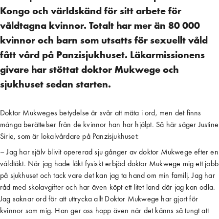
Kongo och världskänd för sitt arbete för
våldtagna kvinnor. Totalt har mer än 80 000
kvinnor och barn som utsatts för sexuellt våld
fått vård på Panzisjukhuset. Läkarmissionens
givare har stöttat doktor Mukwege och
sjukhuset sedan starten.
Doktor Mukweges betydelse är svår att mäta i ord, men det finns
många berättelser från de kvinnor han har hjälpt. Så här säger Justine
Sirie, som är lokalvårdare på Panzisjukhuset:
– Jag har själv blivit opererad sju gånger av doktor Mukwege efter en
våldtäkt. När jag hade läkt fysiskt erbjöd doktor Mukwege mig ett jobb
på sjukhuset och tack vare det kan jag ta hand om min familj. Jag har
råd med skolavgifter och har även köpt ett litet land där jag kan odla.
Jag saknar ord för att uttrycka allt Doktor Mukwege har gjort för
kvinnor som mig. Han ger oss hopp även när det känns så tungt att