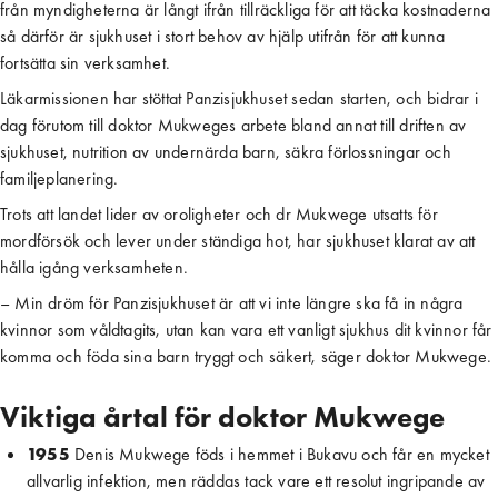
från myndigheterna är långt ifrån tillräckliga för att täcka kostnaderna
så därför är sjukhuset i stort behov av hjälp utifrån för att kunna
fortsätta sin verksamhet.
Läkarmissionen har stöttat Panzisjukhuset sedan starten, och bidrar i
dag förutom till doktor Mukweges arbete bland annat till driften av
sjukhuset, nutrition av undernärda barn, säkra förlossningar och
familjeplanering.
Trots att landet lider av oroligheter och dr Mukwege utsatts för
mordförsök och lever under ständiga hot, har sjukhuset klarat av att
hålla igång verksamheten.
– Min dröm för Panzisjukhuset är att vi inte längre ska få in några
kvinnor som våldtagits, utan kan vara ett vanligt sjukhus dit kvinnor får
komma och föda sina barn tryggt och säkert, säger doktor Mukwege.
Viktiga årtal för doktor Mukwege
1955
 Denis Mukwege föds i hemmet i Bukavu och får en mycket 
allvarlig infektion, men räddas tack vare ett resolut ingripande av 