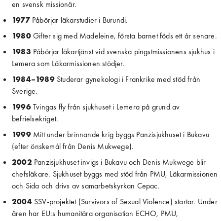
en svensk missionär.
1977
 Påbörjar läkarstudier i Burundi.
1980
 Gifter sig med Madeleine, första barnet föds ett år senare.
1983
 Påbörjar läkartjänst vid svenska pingstmissionens sjukhus i 
Lemera som Läkarmissionen stödjer.
1984–1989
 Studerar gynekologi i Frankrike med stöd från 
Sverige.
1996
 Tvingas fly från sjukhuset i Lemera på grund av 
befrielsekriget.
1999
 Mitt under brinnande krig byggs Panzisjukhuset i Bukavu 
(efter önskemål från Denis Mukwege).
2002
 Panzisjukhuset invigs i Bukavu och Denis Mukwege blir 
chefsläkare. Sjukhuset byggs med stöd från PMU, Läkarmissionen 
och Sida och drivs av samarbetskyrkan Cepac.
2004
 SSV-projektet (Survivors of Sexual Violence) startar. Under 
åren har EU:s humanitära organisation ECHO, PMU, 