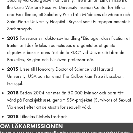
Security vid Georgetown University, The Inamori Ethics Prize from 
the Case Western Reserve University Inamori Center for Ethics 
and Excellence, ett Solidarity Prize från Médecins du Monde och 
Saint-Pierre University Hospital i Bryssel samt Europaparlamentets 
Sacharovpris.
2015
 Försvarar sin doktorsavhandling "Etiologie, classification et 
traitement des fistules traumatiques uro-génitales et génito-
digestives basses dans l’est de la RDC” vid Université Libre de 
Bruxelles, Belgien och blir även professor där.
2015
 Utses till Honorary Doctor of Science vid Harvard 
University, USA och tar emot The Gulbenkian Prize i Lissabon, 
Portugal.
2018
 Sedan 2004 har mer än 50 000 kvinnor och barn fått 
vård på Panzisjukhuset, genom SSV-projektet (Survivors of Sexual 
Violence) efter att de utsatts för sexuellt våld.
2018
 Tilldelas Nobels fredspris.
OM LÄKARMISSIONEN
Läkarmissionen är en internationell biståndsorganisation som grundades i Sverige