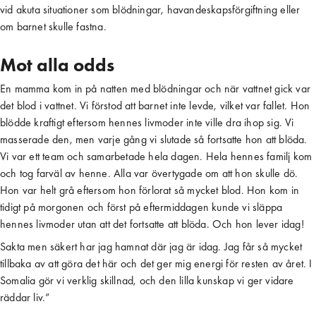
vid akuta situationer som blödningar, havandeskapsförgiftning eller
om barnet skulle fastna.
Mot alla odds
En mamma kom in på natten med blödningar och när vattnet gick var
det blod i vattnet. Vi förstod att barnet inte levde, vilket var fallet. Hon
blödde kraftigt eftersom hennes livmoder inte ville dra ihop sig. Vi
masserade den, men varje gång vi slutade så fortsatte hon att blöda.
Vi var ett team och samarbetade hela dagen. Hela hennes familj kom
och tog farväl av henne. Alla var övertygade om att hon skulle dö.
Hon var helt grå eftersom hon förlorat så mycket blod. Hon kom in
tidigt på morgonen och först på eftermiddagen kunde vi släppa
hennes livmoder utan att det fortsatte att blöda. Och hon lever idag!
Sakta men säkert har jag hamnat där jag är idag. Jag får så mycket
tillbaka av att göra det här och det ger mig energi för resten av året. I
Somalia gör vi verklig skillnad, och den lilla kunskap vi ger vidare
räddar liv.”