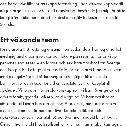
och börja i det lilla för att skapa förändring. Utan att vara kopplad till
någon organisation, och utan finansiering, bestämde jag mig för att ta
ledigt från jobbet en månad om året och själv bekosta min resa till
Somalia.
Ett växande team
Första året 2018 reste jag ensam, men sedan dess har jag alltid haft
med mig andra barnmorskor och läkare på resorna. I år är vi sju
personer som reser – en läkare och sex barnmorskor från Sverige
och Norge. En kollega åker med mig för sjätte året i rad. Vi arbetar
med akutsjukvård vid förlossningar och hjälper till att utbilda
barnmorskor och studenter vid universitetet som är kopplat till
sjukhuset. Vi försöker förmedla kunskap som vi har i Sverige av att
arbeta förebyggande, vilket vi är duktiga på. Vi barnmorskor är
utbildade att kunna hantera allt som är normalt, men när det sker
akuta situationer, när man behöver koppla in läkare och
sjuksköterskor och neonatal, så behöver man snabbt bli ett team.
Genom teori, praktik och rollspel lär vi ut hur man snabbt kan agera