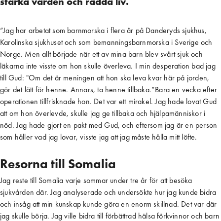
stärka vården och rädda liv.
”Jag har arbetat som barnmorska i flera år på Danderyds sjukhus,
Karolinska sjukhuset och som bemanningsbarnmorska i Sverige och
Norge. Men allt började när ett av mina barn blev svårt sjuk och
läkarna inte visste om hon skulle överleva. I min desperation bad jag
till Gud: "Om det är meningen att hon ska leva kvar här på jorden,
gör det lätt för henne. Annars, ta henne tillbaka.”Bara en vecka efter
operationen tillfrisknade hon. Det var ett mirakel. Jag hade lovat Gud
att om hon överlevde, skulle jag ge tillbaka och hjälpamänniskor i
nöd. Jag hade gjort en pakt med Gud, och eftersom jag är en person
som håller vad jag lovar, visste jag att jag måste hålla mitt löfte.
Resorna till Somalia
Jag reste till Somalia varje sommar under tre år för att besöka
sjukvården där. Jag analyserade och undersökte hur jag kunde bidra
och insåg att min kunskap kunde göra en enorm skillnad. Det var där
jag skulle börja. Jag ville bidra till förbättrad hälsa förkvinnor och barn