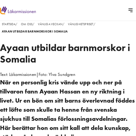
STARTSIDA
/
OM OSS
/
VÄNLIGA VECKAN
/
VÄNLIGHETSPRISET
/
AYAAN UTBILDAR BARNMORSKOR I SOMALIA
Ayaan utbildar barnmorskor i
Somalia
Text:
Läkarmissionen
|
Foto:
Ylva Sundgren
När en personlig kris vände upp och ner på
tillvaron fann Ayaan Hassan en ny riktning i
livet. Ur en bön om sitt barns överlevnad föddes
ett löfte som skulle ta henne från svenska
sjukhus till Somalias förlossningsavdelningar.
Här berättar hon om sitt kall att dela kunskap,