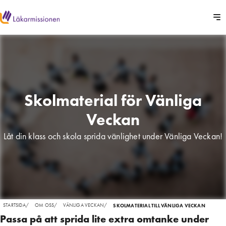
Skolmaterial för Vänliga
Veckan
Låt din klass och skola sprida vänlighet under Vänliga Veckan!
STARTSIDA
/
OM OSS
/
VÄNLIGA VECKAN
/
SKOLMATERIAL TILL VÄNLIGA VECKAN
Passa på att sprida lite extra omtanke under