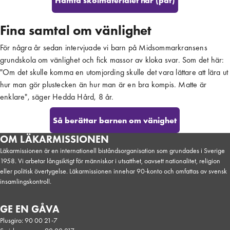
Hämta skolmaterialet här (pdf)
Fina samtal om vänlighet
För några år sedan intervjuade vi barn på Midsommarkransens
grundskola om vänlighet och fick massor av kloka svar. Som det här:
"Om det skulle komma en utomjording skulle det vara lättare att lära ut
hur man gör plustecken än hur man är en bra kompis. Matte är
enklare", säger Hedda Hård, 8 år.
Så berättar barnen om vänighet
OM LÄKARMISSIONEN
Läkarmissionen är en internationell biståndsorganisation som grundades i Sverige
1958. Vi arbetar långsiktigt för människor i utsatthet, oavsett nationalitet, religion
eller politisk övertygelse. Läkarmissionen innehar 90-konto och omfattas av svensk
insamlingskontroll.
GE EN GÅVA
Plusgiro: 90 00 21-7