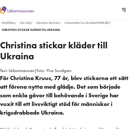
STARTSIDA
/
OM OSS
/
VÄNLIGA VECKAN
/
NOMINERA TILL VÄNLIGHETSPRISET
/
CHRISTINA STICKAR KLÄDER TILL UKRAINA
Christina stickar kläder till
Ukraina
Text:
Läkarmissionen
|
Foto:
Ylva Sundgren
För Christina Kruus, 77 år, blev stickorna ett sätt
att förena nytta med glädje. Det som började
som enkla gåvor till behövande i Sverige har
vuxit till ett livsviktigt stöd för människor i
krigsdrabbade Ukraina.