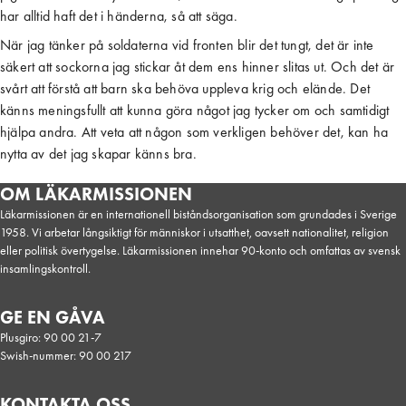
har alltid haft det i händerna, så att säga.
När jag tänker på soldaterna vid fronten blir det tungt, det är inte
säkert att sockorna jag stickar åt dem ens hinner slitas ut. Och det är
svårt att förstå att barn ska behöva uppleva krig och elände. Det
känns meningsfullt att kunna göra något jag tycker om och samtidigt
hjälpa andra. Att veta att någon som verkligen behöver det, kan ha
nytta av det jag skapar känns bra.
OM LÄKARMISSIONEN
Läkarmissionen är en internationell biståndsorganisation som grundades i Sverige
1958. Vi arbetar långsiktigt för människor i utsatthet, oavsett nationalitet, religion
eller politisk övertygelse. Läkarmissionen innehar 90-konto och omfattas av svensk
insamlingskontroll.
GE EN GÅVA
Plusgiro: 90 00 21-7
Swish-nummer: 90 00 217
KONTAKTA OSS