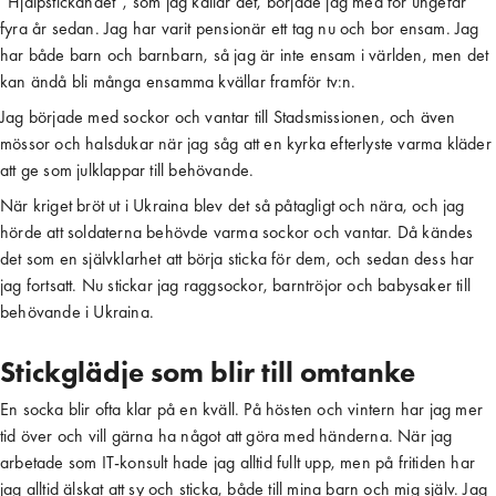
”Hjälpstickandet”, som jag kallar det, började jag med för ungefär
fyra år sedan. Jag har varit pensionär ett tag nu och bor ensam. Jag
har både barn och barnbarn, så jag är inte ensam i världen, men det
kan ändå bli många ensamma kvällar framför tv:n.
Jag började med sockor och vantar till Stadsmissionen, och även
mössor och halsdukar när jag såg att en kyrka efterlyste varma kläder
att ge som julklappar till behövande.
När kriget bröt ut i Ukraina blev det så påtagligt och nära, och jag
hörde att soldaterna behövde varma sockor och vantar. Då kändes
det som en självklarhet att börja sticka för dem, och sedan dess har
jag fortsatt. Nu stickar jag raggsockor, barntröjor och babysaker till
behövande i Ukraina.
Stickglädje som blir till omtanke
En socka blir ofta klar på en kväll. På hösten och vintern har jag mer
tid över och vill gärna ha något att göra med händerna. När jag
arbetade som IT-konsult hade jag alltid fullt upp, men på fritiden har
jag alltid älskat att sy och sticka, både till mina barn och mig själv. Jag