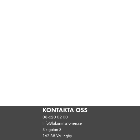
KONTAKTA OSS
08-620 02 00
info@lakarmissionen.se
Siktgatan 8
162 88 Vällingby