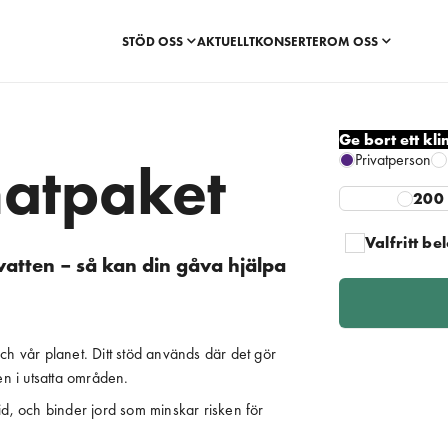
STÖD OSS
AKTUELLT
KONSERTER
OM OSS
Ge bort ett kl
Privatperson
matpaket
200
Valfritt be
vatten – så kan din gåva hjälpa
ch vår planet. Ditt stöd används där det gör
ten i utsatta områden.
d, och binder jord som minskar risken för 