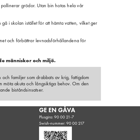
pollinerar grödor. Utan bin hotas hela vår 
å i skolan istället för att hämta vatten, vilket ger 
anet och förbättrar levnadsförhållandena för
de människor och miljö.
och familjer som drabbats av krig, fattigdom
an möta akuta och långsiktiga behov. Om den
nande biståndsinsatser.
GE EN GÅVA
Plusgiro: 90 00 21-7
Swish-nummer: 90 00 217