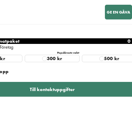
GE EN GÅVA
imatpaket
0
Företag
Populäraste valet
kr
300
kr
500
kr
lopp
Till kontaktuppgifter