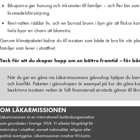
Bikuporna ger honung och inkomster till familjer – och fler bin som 
livsmedelsförsörjning.
Rent vatten räddar liv, och en borrad brunn i byn gör att flickor kan g
hela byar en chans att blomstra.
Genom klimatpaketet bidrar du till insatser som både är bra för vår pl
familjer som lever i utsatthet.
Tack för att du skapar hopp om en bättre framtid – för bå
När du ger en gåva via Läkarmissionens gåvoshop hjälper du barn 
och konflikt. Paketen i gåvoshopen är exempel på hur din gåva k
beskrivna insatsen redan är fullt finansierad används gåvan till lik
OM LÄKARMISSIONEN
Läkarmissionen är en internationell biståndsorganisation
som grundades i Sverige 1958. Vi arbetar långsiktigt för
människor i utsatthet, oavsett nationalitet, religion eller
politisk övertygelse. Läkarmissionen innehar 90-konto