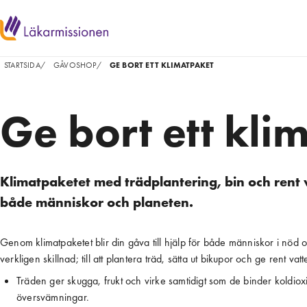
STARTSIDA
/
GÅVOSHOP
/
GE BORT ETT KLIMATPAKET
Ge bort ett kli
Klimatpaketet med trädplantering, bin och rent 
både människor och planeten.
Genom klimatpaketet blir din gåva till hjälp för både människor i nöd o
verkligen skillnad; till att plantera träd, sätta ut bikupor och ge rent vat
Träden ger skugga, frukt och virke samtidigt som de binder koldioxi
översvämningar. 