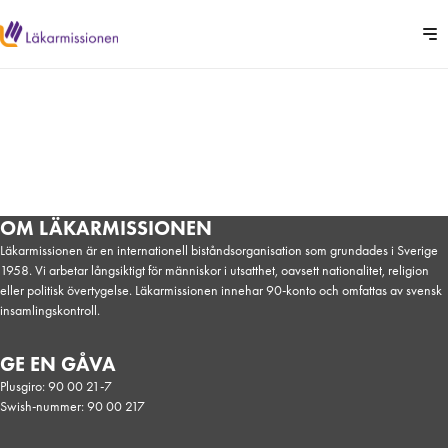
OM LÄKARMISSIONEN
Läkarmissionen är en internationell biståndsorganisation som grundades i Sverige
1958. Vi arbetar långsiktigt för människor i utsatthet, oavsett nationalitet, religion
eller politisk övertygelse. Läkarmissionen innehar 90-konto och omfattas av svensk
insamlingskontroll.
GE EN GÅVA
Plusgiro: 90 00 21-7
Swish-nummer: 90 00 217