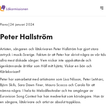
Piano
|
24 januari 2024
Peter Hallström
Artisten, sångaren och låtskrivaren Peter Hallström har gjort stora
avtryck i musik-Sverige. Faktum är att Peter har skrivit några av vår tids
allra mest älskade sånger. Vem nickar inte uppskattande och
igenkännande åt titlar som
Håll mitt hjärta
,
Viskar en bön
och
Kärleksvisan
?
Peter har samarbetat med artistnamn som Lisa Nilsson, Peter LeMarc,
Björn Skifs, Sara Dawn Finer, Mauro Scocco och Carola för att
nämna några. I hela tio Melodifestivaler och tre omgångar av
Eurovision Song Contest har han medverkat som körsångare. Han är
en sångare, låtskrivare och artist av absolut toppklass.