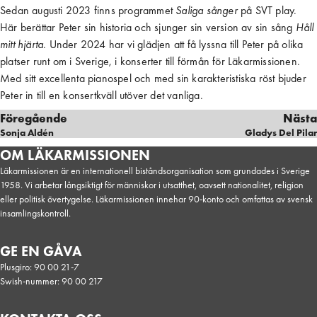
Sedan augusti 2023 finns programmet
Saliga sånger
på SVT play.
Här berättar Peter sin historia och sjunger sin version av sin sång
Håll
mitt hjärta
. Under 2024 har vi glädjen att få lyssna till Peter på olika
platser runt om i Sverige, i konserter till förmån för Läkarmissionen.
Med sitt excellenta pianospel och med sin karakteristiska röst bjuder
Peter in till en konsertkväll utöver det vanliga.
Föregående
Nästa
Sonja Aldén
Gladys Del Pilar
OM LÄKARMISSIONEN
Läkarmissionen är en internationell biståndsorganisation som grundades i Sverige
1958. Vi arbetar långsiktigt för människor i utsatthet, oavsett nationalitet, religion
eller politisk övertygelse. Läkarmissionen innehar 90-konto och omfattas av svensk
insamlingskontroll.
GE EN GÅVA
Plusgiro: 90 00 21-7
Swish-nummer: 90 00 217