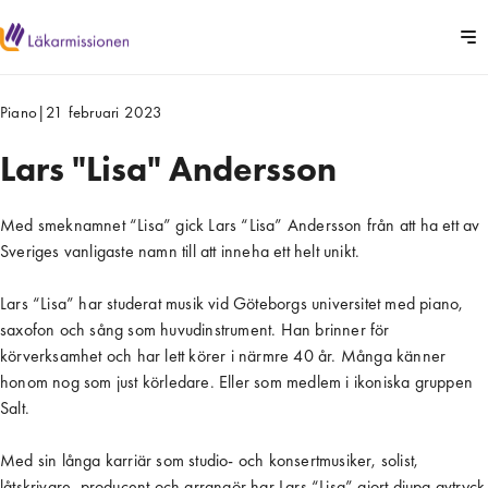
Piano
|
21 februari 2023
Lars "Lisa" Andersson
Med smeknamnet “Lisa” gick Lars “Lisa” Andersson från att ha ett av
Sveriges vanligaste namn till att inneha ett helt unikt.
Lars “Lisa” har studerat musik vid Göteborgs universitet med piano,
saxofon och sång som huvudinstrument. Han brinner för
körverksamhet och har lett körer i närmre 40 år. Många känner
honom nog som just körledare. Eller som medlem i ikoniska gruppen
Salt.
Med sin långa karriär som studio- och konsertmusiker, solist,
låtskrivare, producent och arrangör har Lars “Lisa” gjort djupa avtryck