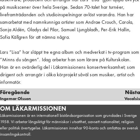
på musikscener över hela Sverige. Sedan 70-talet har turnéer,
liveframträdanden och studioinspelningar avlöst varandra. Han har
samarbetat med namnkunniga artister som Andrae Crouch, Carola,
Sonja Aldén, Gladys del Pilar, Samuel Ljungbladh, Per-Erik Hallin,
Sofia Källgren för att nämna några.
Lars “Lisa” har släppt tre egna album och medverkat i tv-program som
”Minns du sången”. Idag arbetar han som lärare på Kulturskolan.
Han är en ovärderlig del i Läkarmissionens konsertverksamhet; som
dirigent och arrangör i olika körprojekt såväl som musiker, artist och
informatör.
Föregående
Nästa
Ingemar Olsson
Vocalsis
OM LÄKARMISSIONEN
Läkarmissionen är en internationell biståndsorganisation som grundades i Sverige
1958. Vi arbetar långsiktigt för människor i utsatthet, oavsett nationalitet, religion
eller politisk övertygelse. Läkarmissionen innehar 90-konto och omfattas av svensk
insamlingskontroll.