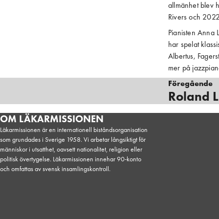
allmänhet blev 
Rivers och 2022 
Pianisten Anna L
har spelat klassi
Albertus, Fagers
mer på jazzpiano
Föregående
Roland 
OM LÄKARMISSIONEN
Läkarmissionen är en internationell biståndsorganisation
som grundades i Sverige 1958. Vi arbetar långsiktigt för
människor i utsatthet, oavsett nationalitet, religion eller
politisk övertygelse. Läkarmissionen innehar 90-konto
och omfattas av svensk insamlingskontroll.