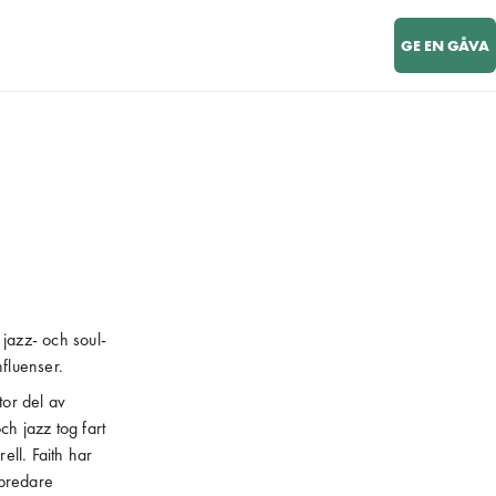
GE EN GÅVA
jazz- och soul-
fluenser.
tor del av
ch jazz tog fart
ell. Faith har
 bredare