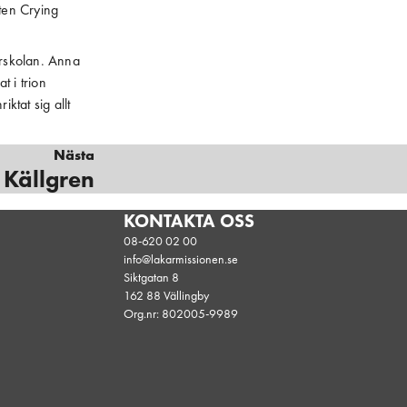
ten Crying
urskolan. Anna
t i trion
ktat sig allt
Nästa
 Källgren
KONTAKTA OSS
08-620 02 00
info@lakarmissionen.se
Siktgatan 8
162 88 Vällingby
Org.nr: 802005-9989