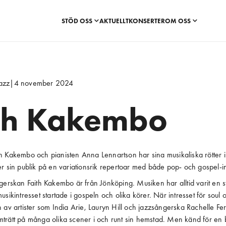
STÖD OSS
AKTUELLT
KONSERTER
OM OSS
azz
|
4 november 2024
th Kakembo
 Kakembo och pianisten Anna Lennartson har sina musikaliska rötter i 
r sin publik på en variationsrik repertoar med både pop- och gospel-in
gerskan Faith Kakembo är från Jönköping. Musiken har alltid varit en s
sikintresset startade i gospeln och olika körer. När intresset för soul o
 av artister som India Arie, Lauryn Hill och jazzsångerska Rachelle Ferr
trätt på många olika scener i och runt sin hemstad. Men känd för en