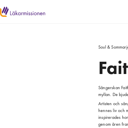
Soul & Sommarj
Fai
Sångerskan Faith
myllan. De bjude
Artisten och sån
hennes liv och mu
inspirerades hon
genom åren fram