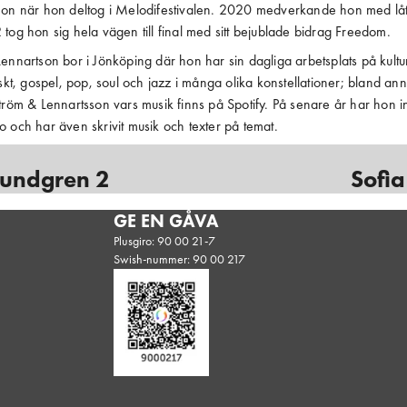
hon när hon deltog i Melodifestivalen. 2020 medverkande hon med lå
tog hon sig hela vägen till final med sitt bejublade bidrag Freedom.
ennartson bor i Jönköping där hon har sin dagliga arbetsplats på kult
skt, gospel, pop, soul och jazz i många olika konstellationer; bland anna
tröm & Lennartsson vars musik finns på Spotify. På senare år har hon inri
 och har även skrivit musik och texter på temat.
Lundgren 2
Sofia
GE EN GÅVA
Plusgiro: 90 00 21-7
Swish-nummer: 90 00 217